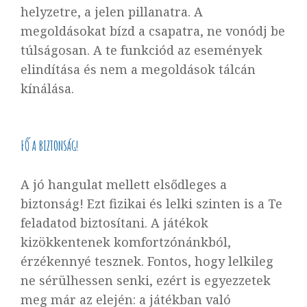
helyzetre, a jelen pillanatra. A
megoldásokat bízd a csapatra, ne vonódj be
túlságosan. A te funkciód az események
elindítása és nem a megoldások tálcán
kínálása.
FŐ A BIZTONSÁG!
A jó hangulat mellett elsődleges a
biztonság! Ezt fizikai és lelki szinten is a Te
feladatod biztosítani. A játékok
kizökkentenek komfortzónánkból,
érzékennyé tesznek. Fontos, hogy lelkileg
ne sérülhessen senki, ezért is egyezzetek
meg már az elején: a játékban való