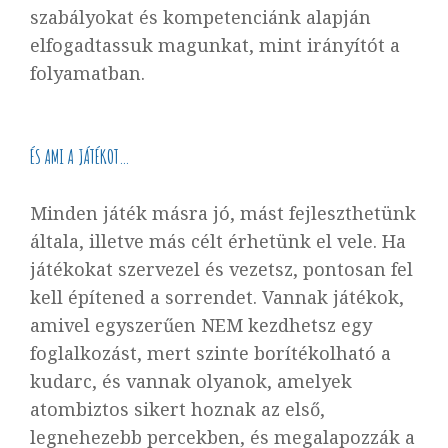
szabályokat és kompetenciánk alapján
elfogadtassuk magunkat, mint irányítót a
folyamatban.
ÉS AMI A JÁTÉKOT…
Minden játék másra jó, mást fejleszthetünk
általa, illetve más célt érhetünk el vele. Ha
játékokat szervezel és vezetsz, pontosan fel
kell építened a sorrendet. Vannak játékok,
amivel egyszerűen NEM kezdhetsz egy
foglalkozást, mert szinte borítékolható a
kudarc, és vannak olyanok, amelyek
atombiztos sikert hoznak az első,
legnehezebb percekben, és megalapozzák a