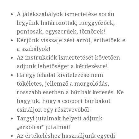
A játékszabályok ismertetése során
legyünk határozottak, meggyőzőek,
pontosak, egyszerűek, tömörek!
Kérjünk visszajelzést arról, érthetőek-e
a szabályok!
Az instrukciók ismertetését követően
adjunk lehetőséget a kérdezésre!
Ha egy feladat kivitelezése nem
tökéletes, jellemző a morgolódás,
rosszabb esetben a bűnbak keresés. Ne
hagyjuk, hogy a csoport bűnbakot
csináljon egy résztvevőből!
Tárgyi jutalmak helyett adjunk
„erkölcsi” jutalmat!
Az értékeléshez használjunk egyedi