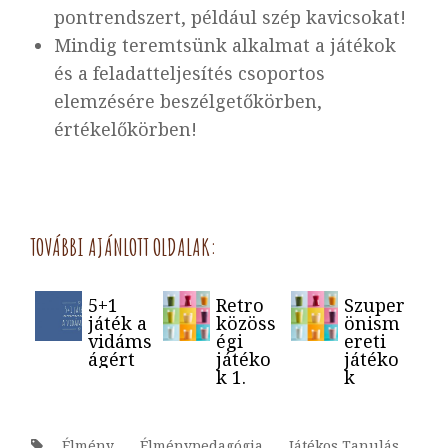
pontrendszert, például szép kavicsokat!
Mindig teremtsünk alkalmat a játékok
és a feladatteljesítés csoportos
elemzésére beszélgetőkörben,
értékelőkörben!
TOVÁBBI AJÁNLOTT OLDALAK:
5+1
Retro
Szuper
játék a
közöss
önism
vidáms
égi
ereti
ágért
játéko
játéko
k 1.
k
Tags:
Élmény
Élménypedagógia
Játékos Tanulás