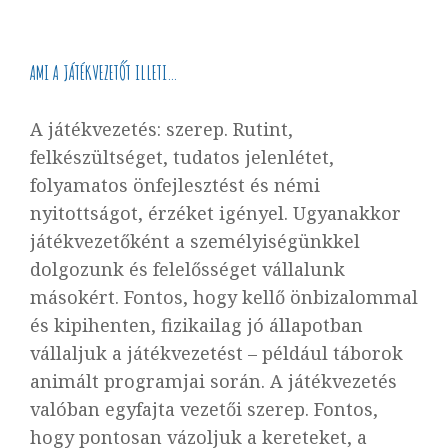
AMI A JÁTÉKVEZETŐT ILLETI…
A játékvezetés: szerep. Rutint,
felkészültséget, tudatos jelenlétet,
folyamatos önfejlesztést és némi
nyitottságot, érzéket igényel. Ugyanakkor
játékvezetőként a személyiségünkkel
dolgozunk és felelősséget vállalunk
másokért. Fontos, hogy kellő önbizalommal
és kipihenten, fizikailag jó állapotban
vállaljuk a játékvezetést – például táborok
animált programjai során. A játékvezetés
valóban egyfajta vezetői szerep. Fontos,
hogy pontosan vázoljuk a kereteket, a