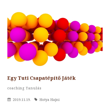
Egy Tuti Csapatépítő Játék
By
Hotya
Categories
Coaching
Tanulás
Hajni
Posted
By
2019.11.19.
Hotya Hajni
On