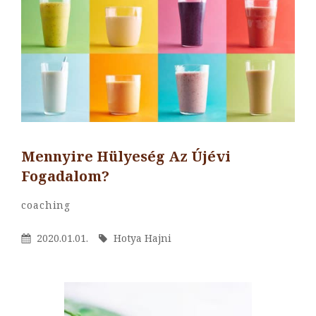
Mennyire Hülyeség Az Újévi
Fogadalom?
By
Hotya
Categories
Coaching
Hajni
Posted
By
2020.01.01.
Hotya Hajni
On