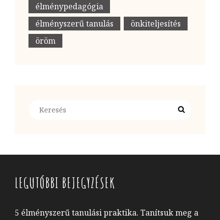
élménypedagógia
élményszerű tanulás
önkiteljesítés
öröm
Search
Search
for:
LEGUTÓBBI BEJEGYZÉSEK
5 élményszerű tanulási praktika. Tanítsuk meg a