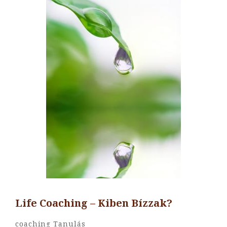
Life Coaching – Kiben Bízzak?
By
Hotya
Categories
Coaching
Tanulás