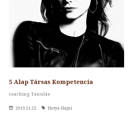
5 Alap Társas Kompetencia
By
Hotya
Categories
Coaching
Tanulás
Hajni
Posted
By
2019.11.22.
Hotya Hajni
On