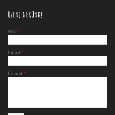
ÜZENJ NEKÜNK!
Név
*
Email
*
Üzenet
*