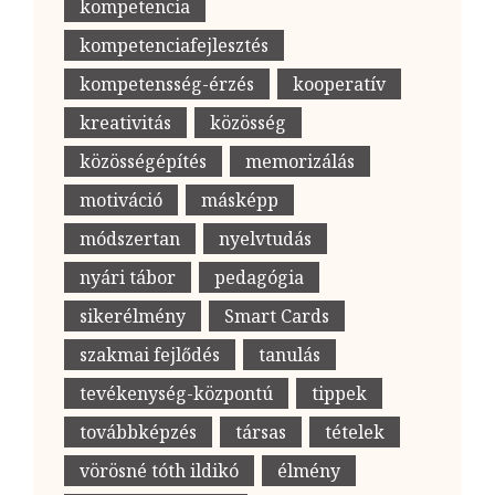
kompetencia
kompetenciafejlesztés
kompetensség-érzés
kooperatív
kreativitás
közösség
közösségépítés
memorizálás
motiváció
másképp
módszertan
nyelvtudás
nyári tábor
pedagógia
sikerélmény
Smart Cards
szakmai fejlődés
tanulás
tevékenység-központú
tippek
továbbképzés
társas
tételek
vörösné tóth ildikó
élmény