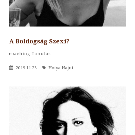
A Boldogság Szexi?
By
Hotya
Categories
Coaching
Tanulás
Hajni
Posted
By
2019.11.23.
Hotya Hajni
On