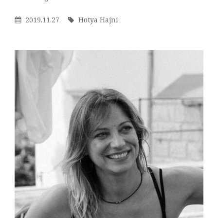
Hajni
Posted
By
2019.11.27.
Hotya Hajni
On