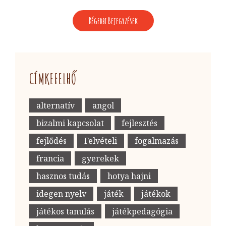
BEJEGYZÉS
Régebbi Bejegyzések
NAVIGÁCIÓ
CÍMKEFELHŐ
alternatív
angol
bizalmi kapcsolat
fejlesztés
fejlődés
Felvételi
fogalmazás
francia
gyerekek
hasznos tudás
hotya hajni
idegen nyelv
játék
játékok
játékos tanulás
játékpedagógia