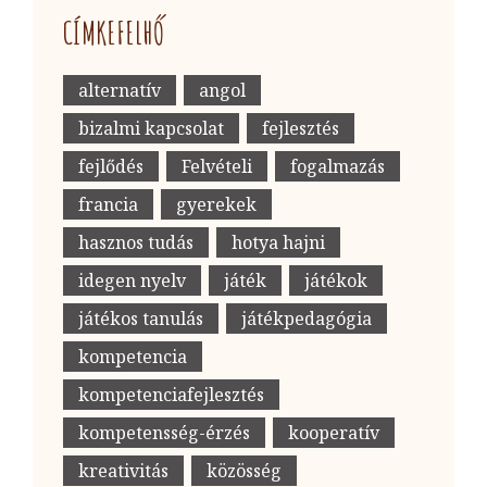
CÍMKEFELHŐ
alternatív
angol
bizalmi kapcsolat
fejlesztés
fejlődés
Felvételi
fogalmazás
francia
gyerekek
hasznos tudás
hotya hajni
idegen nyelv
játék
játékok
játékos tanulás
játékpedagógia
kompetencia
kompetenciafejlesztés
kompetensség-érzés
kooperatív
kreativitás
közösség