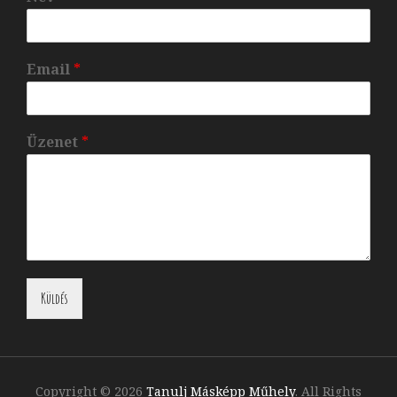
Email
*
Üzenet
*
Küldés
Copyright © 2026
Tanulj Másképp Műhely
. All Rights