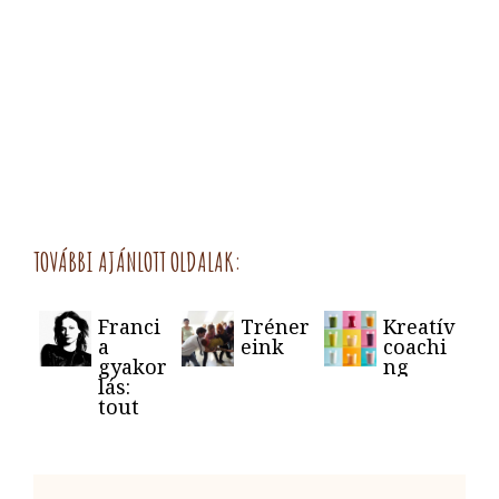
TOVÁBBI AJÁNLOTT OLDALAK:
Franci
Tréner
Kreatív
a
eink
coachi
gyakor
ng
lás:
tout