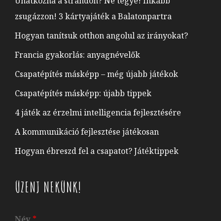
Unatkozna a strandon? Ne tegye! Inkább
zsugázzon! 3 kártyajáték a Balatonpartra
Hogyan tanítsuk otthon angolul az irányokat?
Francia gyakorlás: anyagnévelők
Csapatépítés másképp – még újabb játékok
Csapatépítés másképp: újabb tippek
4 játék az érzelmi intelligencia fejlesztésére
A kommunikáció fejlesztése játékosan
Hogyan ébreszd fel a csapatot? Játéktippek
ÜZENJ NEKÜNK!
Név
*