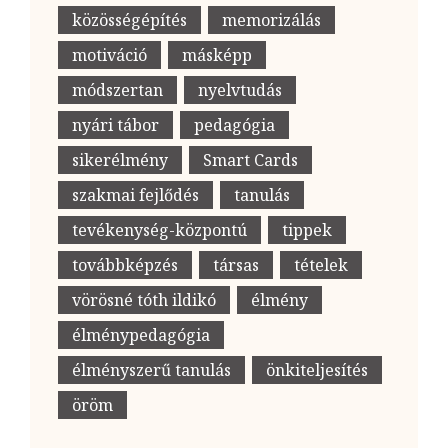
közösségépítés
memorizálás
motiváció
másképp
módszertan
nyelvtudás
nyári tábor
pedagógia
sikerélmény
Smart Cards
szakmai fejlődés
tanulás
tevékenység-központú
tippek
továbbképzés
társas
tételek
vörösné tóth ildikó
élmény
élménypedagógia
élményszerű tanulás
önkiteljesítés
öröm