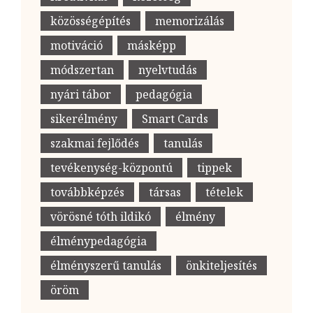
közösségépítés
memorizálás
motiváció
másképp
módszertan
nyelvtudás
nyári tábor
pedagógia
sikerélmény
Smart Cards
szakmai fejlődés
tanulás
tevékenység-központú
tippek
továbbképzés
társas
tételek
vörösné tóth ildikó
élmény
élménypedagógia
élményszerű tanulás
önkiteljesítés
öröm