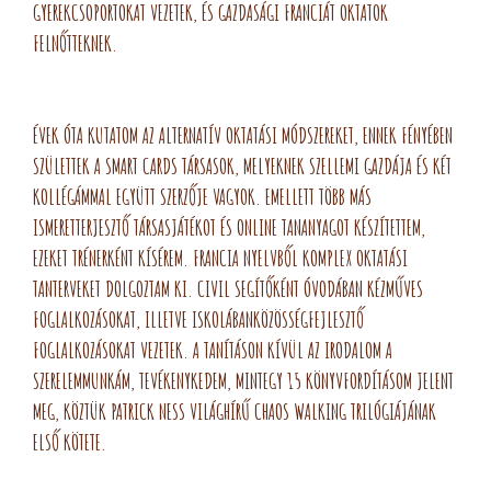
GYEREKCSOPORTOKAT VEZETEK, ÉS GAZDASÁGI FRANCIÁT OKTATOK
FELNŐTTEKNEK.
ÉVEK ÓTA KUTATOM AZ ALTERNATÍV OKTATÁSI MÓDSZEREKET, ENNEK FÉNYÉBEN
SZÜLETTEK A SMART CARDS TÁRSASOK
,
MELYEKNEK SZELLEMI GAZDÁJA ÉS KÉT
KOLLÉGÁMMAL EGYÜTT SZERZŐJE VAGYOK. EMELLETT TÖBB MÁS
ISMERETTERJESZTŐ TÁRSASJÁTÉKOT ÉS ONLINE TANANYAGOT KÉSZÍTETTEM,
EZEKET TRÉNERKÉNT KÍSÉREM. FRANCIA NYELVBŐL KOMPLEX OKTATÁSI
TANTERVEKET DOLGOZTAM KI. CIVIL SEGÍTŐKÉNT ÓVODÁBAN KÉZMŰVES
FOGLALKOZÁSOKAT, ILLETVE ISKOLÁBANKÖZÖSSÉGFEJLESZTŐ
FOGLALKOZÁSOKAT VEZETEK. A TANÍTÁSON KÍVÜL AZ IRODALOM A
SZERELEMMUNKÁM, TEVÉKENYKEDEM, MINTEGY 15 KÖNYVFORDÍTÁSOM JELENT
MEG, KÖZTÜK PATRICK NESS VILÁGHÍRŰ CHAOS WALKING TRILÓGIÁJÁNAK
ELSŐ KÖTETE.