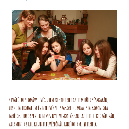
KIVÁLÓ DIPLOMÁVAL VÉGEZTEM DEBRECENI EGYETEM BÖLCSÉSZKARÁN,
FRANCIA IRODALOM ÉS NYELVÉSZET SZAKON. GIMNAZISTA KOROM ÓTA
TANÍTOK. BUDAPESTEN NEVES NYELVISKOLÁKBAN, AZ ELTE LEKTORÁTUSÁN,
VALAMINT AZ RTL KLUB TELEVÍZIÓNÁL TANÍTOTTAM. JELENLEG