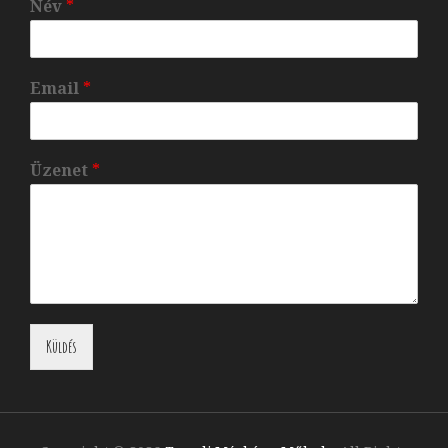
Név
*
Email
*
Üzenet
*
Küldés