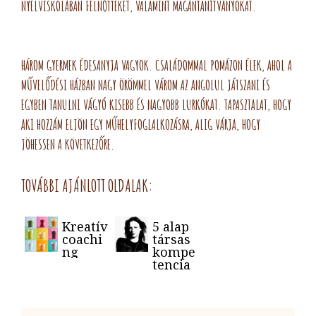
NYELVISKOLÁBAN FELNŐTTEKET, VALAMINT MAGÁNTANÍTVÁNYOKAT.
HÁROM GYERMEK ÉDESANYJA VAGYOK. CSALÁDOMMAL POMÁZON ÉLEK, AHOL A
MŰVELŐDÉSI HÁZBAN NAGY ÖRÖMMEL VÁROM AZ ANGOLUL JÁTSZANI ÉS
EGYBEN TANULNI VÁGYÓ KISEBB ÉS NAGYOBB LURKÓKAT. TAPASZTALAT, HOGY
AKI HOZZÁM ELJÖN EGY MŰHELYFOGLALKOZÁSRA, ALIG VÁRJA, HOGY
JÖHESSEN A KÖVETKEZŐRE.
TOVÁBBI AJÁNLOTT OLDALAK:
Kreatív
5 alap
coachi
társas
ng
kompe
tencia