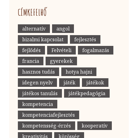
CÍMKEFELHŐ
alternatív
angol
bizalmi kapcsolat
fejlesztés
fejlődés
Felvételi
fogalmazás
francia
gyerekek
hasznos tudás
hotya hajni
idegen nyelv
játék
játékok
játékos tanulás
játékpedagógia
kompetencia
kompetenciafejlesztés
kompetensség-érzés
kooperatív
kreativitás
közösség