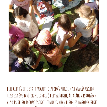
ELTE CETT ÉS ELTE BTK-T VÉGZETT DIPLOMÁS ANGOL NYELVTANÁR VAGYOK.
TIZENEGY ÉVE TANÍTOK KÜLÖNBÖZŐ HELYSZÍNEKEN, ÁLTALÁNOS ISKOLÁBAN
ALSÓ ÉS FELSŐ TAGOZATOSOKAT, GIMNÁZIUMBAN ELSŐ- ÉS MÁSODÉVESEKET,