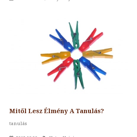
On
Mitől Lesz Élmény A Tanulás?
By
Hotya
Categories
Tanulás
Hajni