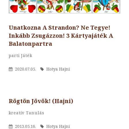
Unatkozna A Strandon? Ne Tegye!
Inkább Zsugázzon! 3 Kártyajáték A
Balatonpartra
By
Hotya
Categories
Parti Játék
Hajni
Posted
By
2020.07.05.
Hotya Hajni
On
Rögtön Jövök! (hajni)
By
Hotya
Categories
Kreatív
Tanulás
Hajni
Posted
By
2013.05.16.
Hotya Hajni