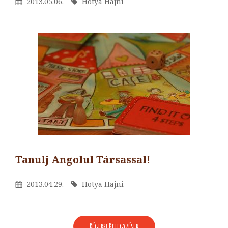
Posted
By
2013.05.06.
Hotya Hajni
On
Tanulj Angolul Társassal!
By
Hotya
Posted
By
2013.04.29.
Hotya Hajni
Hajni
On
BEJEGYZÉS
Régebbi Bejegyzések