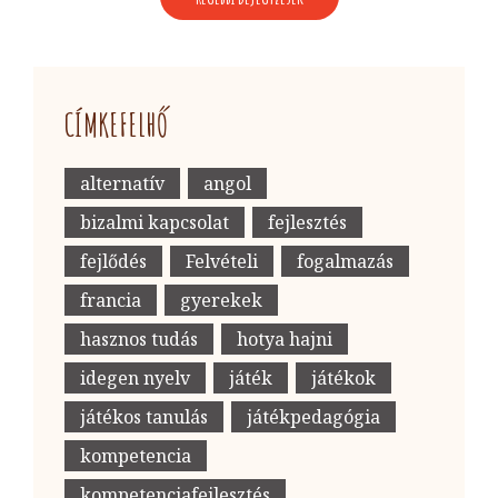
NAVIGÁCIÓ
CÍMKEFELHŐ
alternatív
angol
bizalmi kapcsolat
fejlesztés
fejlődés
Felvételi
fogalmazás
francia
gyerekek
hasznos tudás
hotya hajni
idegen nyelv
játék
játékok
játékos tanulás
játékpedagógia
kompetencia
kompetenciafejlesztés