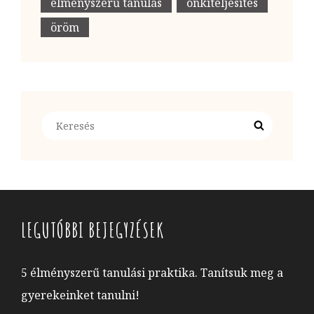
élményszerű tanulás
önkiteljesítés
öröm
Search
Search
for:
LEGUTÓBBI BEJEGYZÉSEK
5 élményszerű tanulási praktika. Tanítsuk meg a
gyerekeinket tanulni!