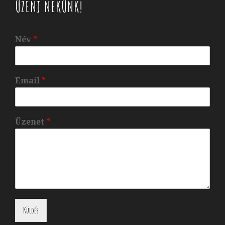
ÜZENJ NEKÜNK!
Név
*
Email
*
Üzenet
*
Küldés