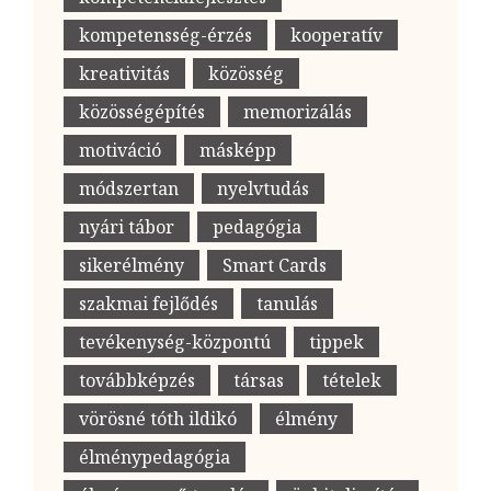
kompetensség-érzés
kooperatív
kreativitás
közösség
közösségépítés
memorizálás
motiváció
másképp
módszertan
nyelvtudás
nyári tábor
pedagógia
sikerélmény
Smart Cards
szakmai fejlődés
tanulás
tevékenység-központú
tippek
továbbképzés
társas
tételek
vörösné tóth ildikó
élmény
élménypedagógia