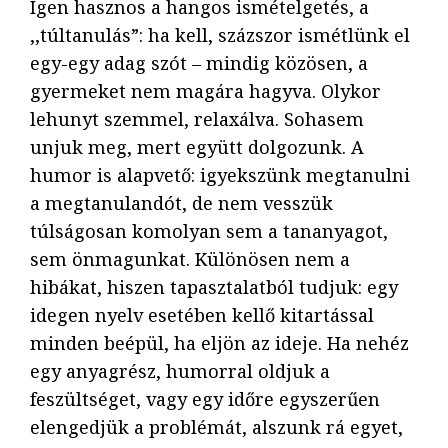
Igen hasznos a hangos ismételgetés, a
,,túltanulás”: ha kell, százszor ismétlünk el
egy-egy adag szót – mindig közösen, a
gyermeket nem magára hagyva. Olykor
lehunyt szemmel, relaxálva. Sohasem
unjuk meg, mert együtt dolgozunk. A
humor is alapvető: igyekszünk megtanulni
a megtanulandót, de nem vesszük
túlságosan komolyan sem a tananyagot,
sem önmagunkat. Különösen nem a
hibákat, hiszen tapasztalatból tudjuk: egy
idegen nyelv esetében kellő kitartással
minden beépül, ha eljön az ideje. Ha nehéz
egy anyagrész, humorral oldjuk a
feszültséget, vagy egy időre egyszerűen
elengedjük a problémát, alszunk rá egyet,