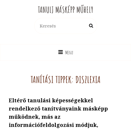
TANULJ MÁSKÉPP MŰHELY
Search
Search
for:
Menu
TANÍTÁSI TIPPEK: DISZLEXIA
Eltérő tanulási képességekkel
rendelkező tanítványaink másképp
működnek, más az
információfeldolgozási módjuk,