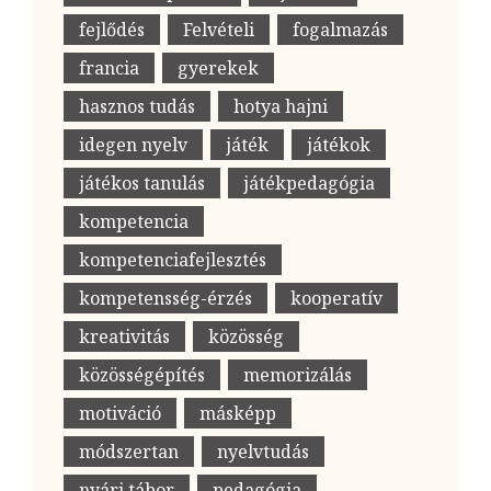
fejlődés
Felvételi
fogalmazás
francia
gyerekek
hasznos tudás
hotya hajni
idegen nyelv
játék
játékok
játékos tanulás
játékpedagógia
kompetencia
kompetenciafejlesztés
kompetensség-érzés
kooperatív
kreativitás
közösség
közösségépítés
memorizálás
motiváció
másképp
módszertan
nyelvtudás
nyári tábor
pedagógia