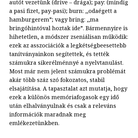
autót vezetünk (
drive
–
drá
ga); pay: (mindig
a pasi fizet,
pay-pa
si); burn: ,,
odaégett
a
ham
bur
gerem”; vagy bring: ,,ma
bringóhintóval
hoz
tak ide”. Bármennyire is
hihetetlen, a módszer zseniálisan működik:
ezek az asszociációk a legkétségbeesettebb
tanítványainkon segítettek, és tették
számukra sikerélménnyé a nyelvtanulást.
Most már nem jelent számukra problémát
akár több száz szó fokozatos, stabil
elsajátítása. A tapasztalat azt mutatja, hogy
ezek a különös memóriafogasok egy idő
után elhalványulnak és csak a releváns
információk maradnak meg
emlékezetünkben.