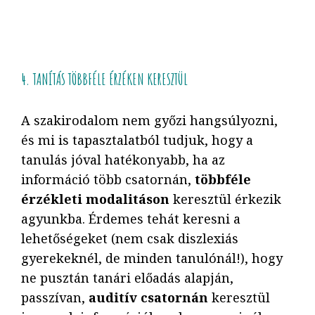
4. TANÍTÁS TÖBBFÉLE ÉRZÉKEN KERESZTÜL
A szakirodalom nem győzi hangsúlyozni,
és mi is tapasztalatból tudjuk, hogy a
tanulás jóval hatékonyabb, ha az
információ több csatornán,
többféle
érzékleti modalitáson
keresztül érkezik
agyunkba. Érdemes tehát keresni a
lehetőségeket (nem csak diszlexiás
gyerekeknél, de minden tanulónál!), hogy
ne pusztán tanári előadás alapján,
passzívan,
auditív csatornán
keresztül