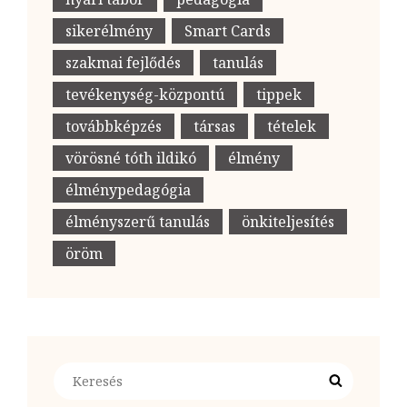
sikerélmény
Smart Cards
szakmai fejlődés
tanulás
tevékenység-központú
tippek
továbbképzés
társas
tételek
vörösné tóth ildikó
élmény
élménypedagógia
élményszerű tanulás
önkiteljesítés
öröm
Search
Search
for: