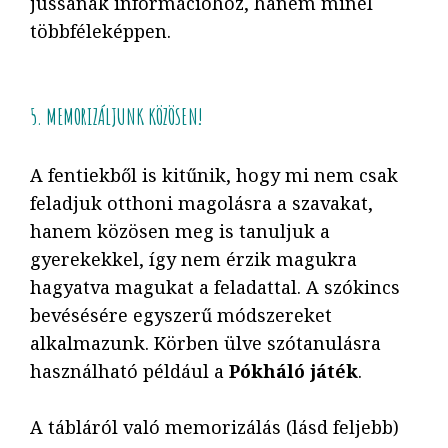
jussanak információhoz, hanem minél
többféleképpen.
5. MEMORIZÁLJUNK KÖZÖSEN!
A fentiekből is kitűnik, hogy mi nem csak
feladjuk otthoni magolásra a szavakat,
hanem közösen meg is tanuljuk a
gyerekekkel, így nem érzik magukra
hagyatva magukat a feladattal. A szókincs
bevésésére egyszerű módszereket
alkalmazunk. Körben ülve szótanulásra
használható például a
Pókháló játék
.
A tábláról való memorizálás (lásd feljebb)