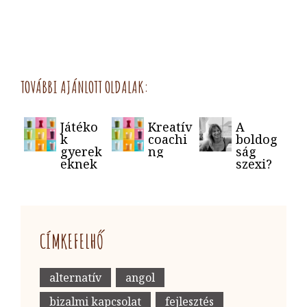
TOVÁBBI AJÁNLOTT OLDALAK:
Játéko
Kreatív
A
k
coachi
boldog
gyerek
ng
ság
eknek
szexi?
CÍMKEFELHŐ
alternatív
angol
bizalmi kapcsolat
fejlesztés