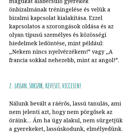
magukat alábecsülő gyerekek
önbizalmának tréningelése és velük a
bizalmi kapcsolat kialakítása. Ezzel
kapcsolatos a szorongások oldása és az
olyan típusú személyes és közösségi
hiedelmek ledöntése, mint például:
,,Nekem nincs nyelvérzékem!” vagy ,,A
francia sokkal nehezebb, mint az angol!”.
2. LASSAN, SOKSZOR, KEVESET, VICCESEN!
Nálunk bevált a ráérős, lassú tanulás, ami
nem jelenti azt, hogy nem pörgősek az
óráink… Ám ha úgy alakul, nem sürgetjük
a gyerekeket, lassúskodunk, elmélyedünk.