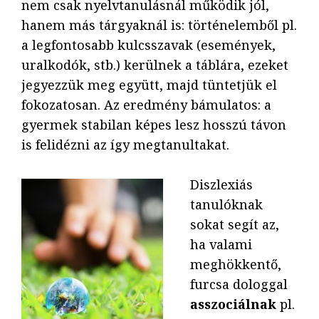
nem csak nyelvtanulásnál működik jól,
hanem más tárgyaknál is: történelemből pl.
a legfontosabb kulcsszavak (események,
uralkodók, stb.) kerülnek a táblára, ezeket
jegyezzük meg együtt, majd tüntetjük el
fokozatosan. Az eredmény bámulatos: a
gyermek stabilan képes lesz hosszú távon
is felidézni az így megtanultakat.
Diszlexiás
tanulóknak
sokat segít az,
ha valami
meghökkentő,
furcsa dologgal
asszociálnak
pl.