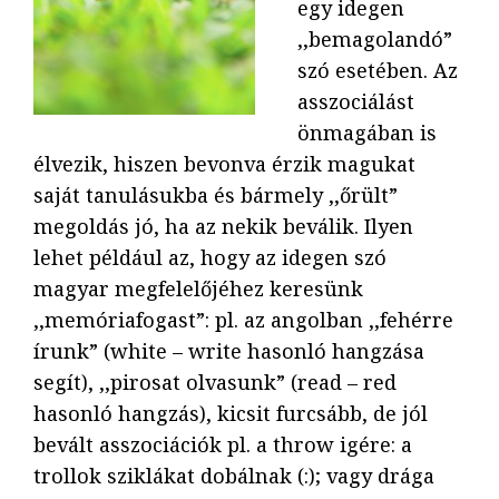
egy idegen
,,bemagolandó”
szó esetében. Az
asszociálást
önmagában is
élvezik, hiszen bevonva érzik magukat
saját tanulásukba és bármely ,,őrült”
megoldás jó, ha az nekik beválik. Ilyen
lehet például az, hogy az idegen szó
magyar megfelelőjéhez keresünk
,,memóriafogast”: pl. az angolban ,,fehérre
írunk” (
white – write
hasonló hangzása
segít), ,,pirosat olvasunk” (
read – red
hasonló hangzás), kicsit furcsább, de jól
bevált asszociációk pl. a
throw
igére: a
tro
llok sziklákat dobálnak (:); vagy
drá
ga