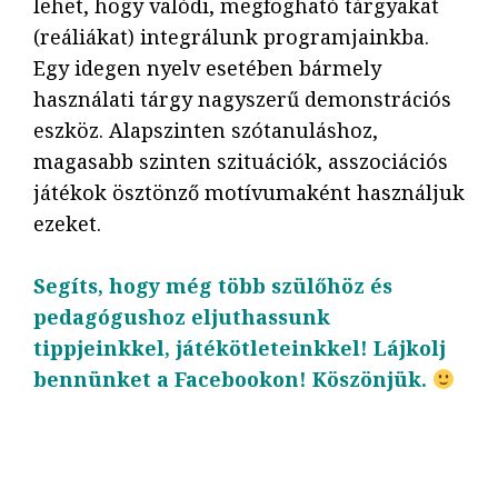
lehet, hogy valódi, megfogható tárgyakat
(reáliákat) integrálunk programjainkba.
Egy idegen nyelv esetében bármely
használati tárgy nagyszerű demonstrációs
eszköz. Alapszinten szótanuláshoz,
magasabb szinten szituációk, asszociációs
játékok ösztönző motívumaként használjuk
ezeket.
Segíts, hogy még több szülőhöz és
pedagógushoz eljuthassunk
tippjeinkkel, játékötleteinkkel! Lájkolj
bennünket a Facebookon! Köszönjük.