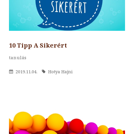
10 Tipp A Sikerért
By
Hotya
Categories
Tanulás
Hajni
Posted
By
2019.11.04.
Hotya Hajni
On