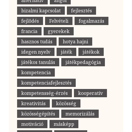
alternatív
angol
bizalmi kapcsolat
fejlesztés
fejlődés
Felvételi
fogalmazás
francia
gyerekek
hasznos tudás
hotya hajni
idegen nyelv
játék
játékok
játékos tanulás
játékpedagógia
kompetencia
kompetenciafejlesztés
kompetensség-érzés
kooperatív
kreativitás
közösség
közösségépítés
memorizálás
motiváció
másképp