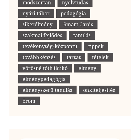
módszertan
nyelvtudás
nyári tábor
pedagógia
sikerélmény
Smart Cards
szakmai fejlődés
tanulás
tevékenység-központú
tippek
továbbképzés
társas
tételek
vörösné tóth ildikó
élmény
élménypedagógia
élményszerű tanulás
önkiteljesítés
öröm