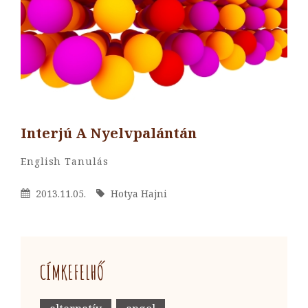
Interjú A Nyelvpalántán
By
Hotya
Categories
English
Tanulás
Hajni
Posted
By
2013.11.05.
Hotya Hajni
On
CÍMKEFELHŐ