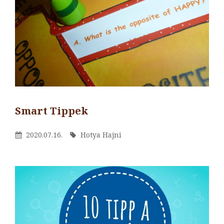
Smart Tippek
By
Hotya
Posted
By
2020.07.16.
Hotya Hajni
Hajni
On