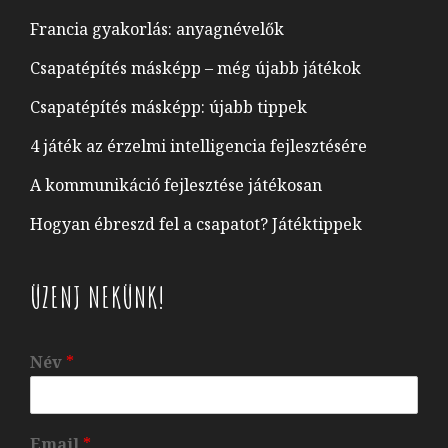
Francia gyakorlás: anyagnévelők
Csapatépítés másképp – még újabb játékok
Csapatépítés másképp: újabb tippek
4 játék az érzelmi intelligencia fejlesztésére
A kommunikáció fejlesztése játékosan
Hogyan ébreszd fel a csapatot? Játéktippek
ÜZENJ NEKÜNK!
Név
*
Email
*