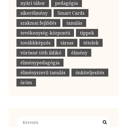
nyári tábor
pedagógia
sikerélmény
Smart Cards
szakmai fejlődés
tanulás
tevékenység-központú
tippek
továbbképzés
társas
tételek
vörösné tóth ildikó
élmény
élménypedagógia
élményszerű tanulás
önkiteljesítés
öröm
Search
Search
for: