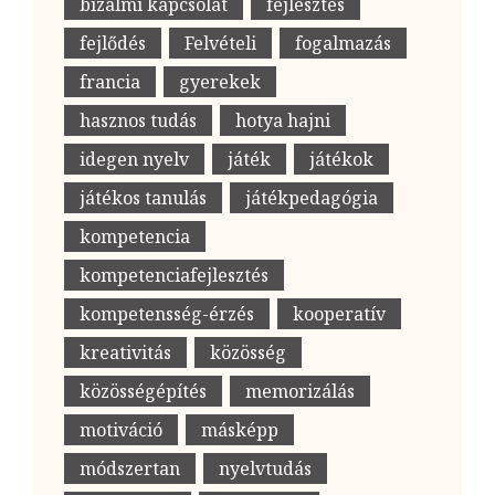
bizalmi kapcsolat
fejlesztés
fejlődés
Felvételi
fogalmazás
francia
gyerekek
hasznos tudás
hotya hajni
idegen nyelv
játék
játékok
játékos tanulás
játékpedagógia
kompetencia
kompetenciafejlesztés
kompetensség-érzés
kooperatív
kreativitás
közösség
közösségépítés
memorizálás
motiváció
másképp
módszertan
nyelvtudás