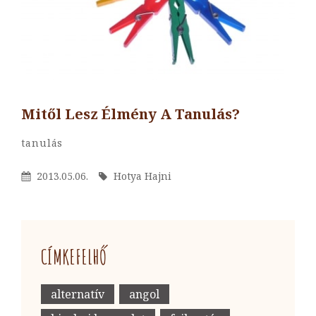
Mitől Lesz Élmény A Tanulás?
By
Hotya
Categories
Tanulás
Hajni
Posted
By
2013.05.06.
Hotya Hajni
On
CÍMKEFELHŐ
alternatív
angol