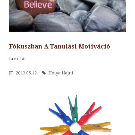
Fókuszban A Tanulási Motiváció
By
Hotya
Categories
Tanulás
Hajni
Posted
By
2013.05.12.
Hotya Hajni
On