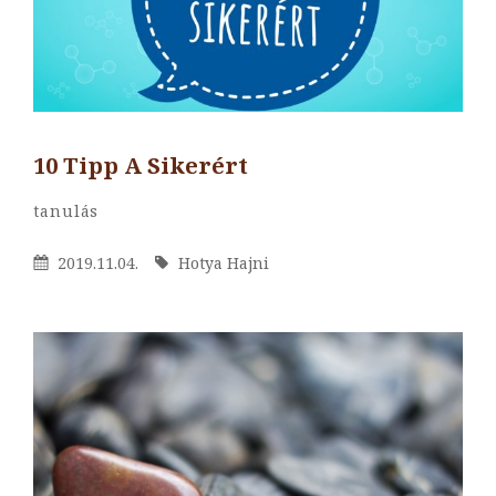
10 Tipp A Sikerért
By
Hotya
Categories
Tanulás
Hajni
Posted
By
2019.11.04.
Hotya Hajni
On