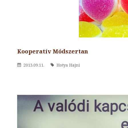
Kooperatív Módszertan
By
Hotya
Posted
2013.09.11.
By
Hotya Hajni
Hajni
On