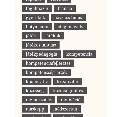
fogalmazás
francia
gyerekek
hasznos tudás
hotya hajni
idegen nyelv
játék
játékok
játékos tanulás
játékpedagógia
kompetencia
kompetenciafejlesztés
kompetensség-érzés
kooperatív
kreativitás
közösség
közösségépítés
memorizálás
motiváció
másképp
módszertan