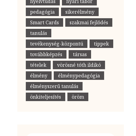
nyelvtudás
nyári tábor
pedagógia
sikerélmény
Smart Cards
szakmai fejlődés
tanulás
tevékenység-központú
tippek
továbbképzés
társas
tételek
vörösné tóth ildikó
élmény
élménypedagógia
élményszerű tanulás
önkiteljesítés
öröm