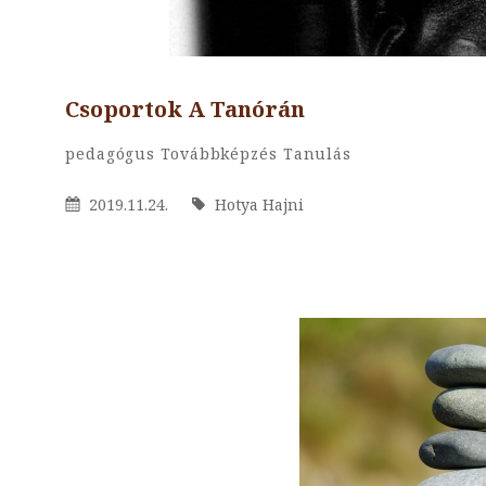
Csoportok A Tanórán
By
Hotya
Categories
Pedagógus Továbbképzés
Tanulás
Hajni
Posted
2019.11.24.
By
Hotya Hajni
On