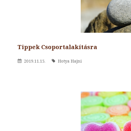
Tippek Csoportalakításra
By
Hotya
Posted
2019.11.15.
By
Hotya Hajni
Hajni
On