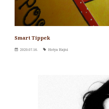
Smart Tippek
By
Hotya
Posted
2020.07.16.
By
Hotya Hajni
Hajni
On