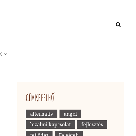
K
CÍMKEFELHŐ
alternatív
angol
bizalmi kapcsolat
fejlesztés
fejlődés
Felvételi