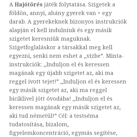
A
Hajótörés
játék folytatása. Szigetek a
földön, annyi, ahány gyerek van + egy
darab. A gyerekeknek bizonyos instrukciók
alapján el kell indulniuk és egy másik
szigetet keresniük maguknak.
Szigetfoglaláskor a társakkal meg kell
egyezni, senki nem eshet a ,,vízbe”. Minta-
instrukciók: ,,Induljon el és keressen
magának egy újabb szigetet az, aki ma
reggel ivott tejet!” ,,Induljon el és keressen
egy másik szigetet az, aki ma reggel
biciklivel jött óvodába! ,,Induljon el és
keressen magának egy másik szigetet az,
aki tud németül!” Cél: a testséma
tudatosítása, bizalom,
figyelemkoncentráció, egymás segítése,