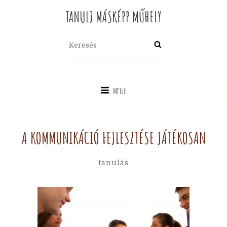
TANULJ MÁSKÉPP MŰHELY
Search
Search
for:
Menu
A KOMMUNIKÁCIÓ FEJLESZTÉSE JÁTÉKOSAN
By
Hotya
Categories
Tanulás
Hajni