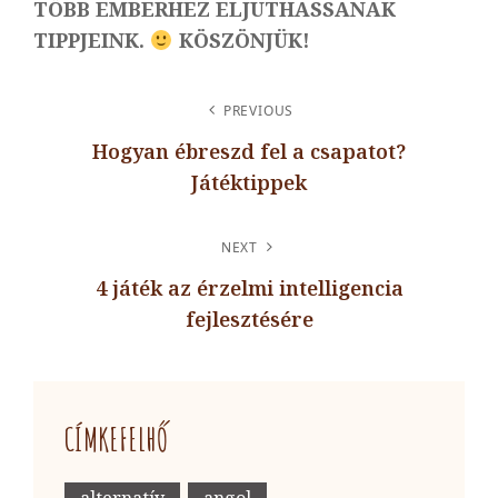
TÖBB EMBERHEZ ELJUTHASSANAK
TIPPJEINK.
KÖSZÖNJÜK!
BEJEGYZÉS
PREVIOUS
NAVIGÁCIÓ
Hogyan ébreszd fel a csapatot?
Játéktippek
Previous
Post
NEXT
4 játék az érzelmi intelligencia
fejlesztésére
Next
Post
CÍMKEFELHŐ