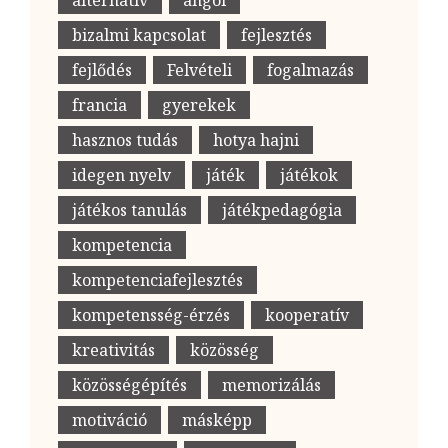
alternatív
angol
bizalmi kapcsolat
fejlesztés
fejlődés
Felvételi
fogalmazás
francia
gyerekek
hasznos tudás
hotya hajni
idegen nyelv
játék
játékok
játékos tanulás
játékpedagógia
kompetencia
kompetenciafejlesztés
kompetensség-érzés
kooperatív
kreativitás
közösség
közösségépítés
memorizálás
motiváció
másképp