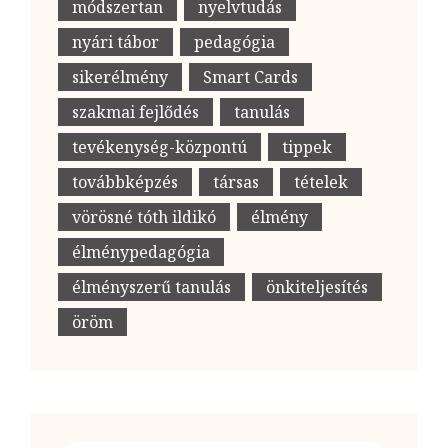
módszertan
nyelvtudás
nyári tábor
pedagógia
sikerélmény
Smart Cards
szakmai fejlődés
tanulás
tevékenység-központú
tippek
továbbképzés
társas
tételek
vörösné tóth ildikó
élmény
élménypedagógia
élményszerű tanulás
önkiteljesítés
öröm