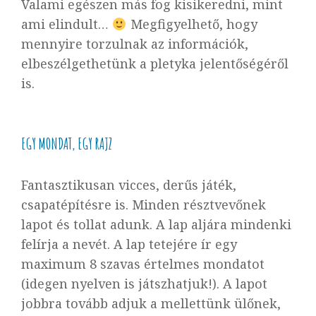
Valami egészen más fog kisikeredni, mint
ami elindult…
Megfigyelhető, hogy
mennyire torzulnak az információk,
elbeszélgethetünk a pletyka jelentőségéről
is.
EGY MONDAT, EGY RAJZ
Fantasztikusan vicces, derűs játék,
csapatépítésre is. Minden résztvevőnek
lapot és tollat adunk. A lap aljára mindenki
felírja a nevét. A lap tetejére ír egy
maximum 8 szavas értelmes mondatot
(idegen nyelven is játszhatjuk!). A lapot
jobbra tovább adjuk a mellettünk ülőnek,