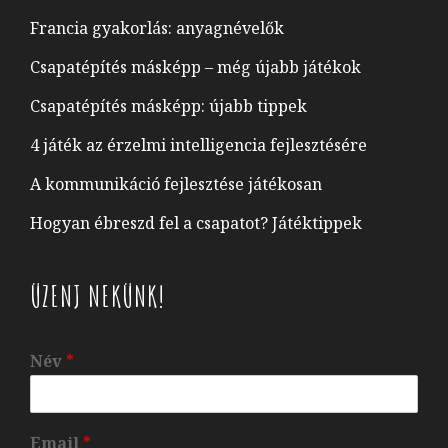
Francia gyakorlás: anyagnévelők
Csapatépítés másképp – még újabb játékok
Csapatépítés másképp: újabb tippek
4 játék az érzelmi intelligencia fejlesztésére
A kommunikáció fejlesztése játékosan
Hogyan ébreszd fel a csapatot? Játéktippek
ÜZENJ NEKÜNK!
Név
*
Email
*