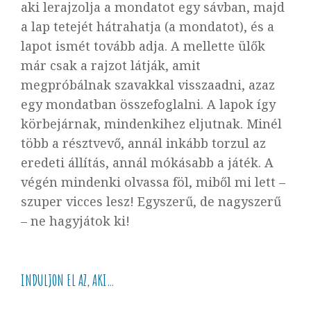
aki lerajzolja a mondatot egy sávban, majd
a lap tetejét hátrahatja (a mondatot), és a
lapot ismét tovább adja. A mellette ülők
már csak a rajzot látják, amit
megpróbálnak szavakkal visszaadni, azaz
egy mondatban összefoglalni. A lapok így
körbejárnak, mindenkihez eljutnak. Minél
több a résztvevő, annál inkább torzul az
eredeti állítás, annál mókásabb a játék. A
végén mindenki olvassa föl, miből mi lett –
szuper vicces lesz!
Egyszerű, de nagyszerű
– ne hagyjátok ki!
INDULJON EL AZ, AKI…