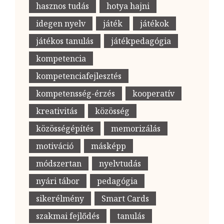
hasznos tudás
hotya hajni
idegen nyelv
játék
játékok
játékos tanulás
játékpedagógia
kompetencia
kompetenciafejlesztés
kompetensség-érzés
kooperatív
kreativitás
közösség
közösségépítés
memorizálás
motiváció
másképp
módszertan
nyelvtudás
nyári tábor
pedagógia
sikerélmény
Smart Cards
szakmai fejlődés
tanulás