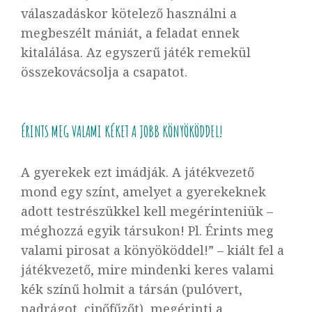
válaszadáskor kötelező használni a
megbeszélt mániát, a feladat ennek
kitalálása. Az egyszerű játék remekül
összekovácsolja a csapatot.
ÉRINTS MEG VALAMI KÉKET A JOBB KÖNYÖKÖDDEL!
A gyerekek ezt imádják. A játékvezető
mond egy színt, amelyet a gyerekeknek
adott testrészükkel kell megérinteniük –
méghozzá egyik társukon! Pl. Érints meg
valami pirosat a könyököddel!” – kiált fel a
játékvezető, mire mindenki keres valami
kék színű holmit a társán (pulóvert,
nadrágot, cipőfűzőt), megérinti a