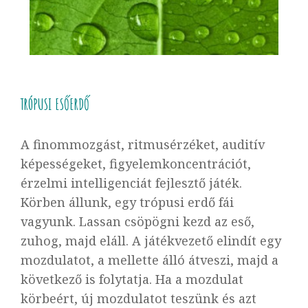
TRÓPUSI ESŐERDŐ
A finommozgást, ritmusérzéket, auditív
képességeket, figyelemkoncentrációt,
érzelmi intelligenciát fejlesztő játék.
Körben állunk, egy trópusi erdő fái
vagyunk. Lassan csöpögni kezd az eső,
zuhog, majd eláll. A játékvezető elindít egy
mozdulatot, a mellette álló átveszi, majd a
következő is folytatja. Ha a mozdulat
körbeért, új mozdulatot teszünk és azt