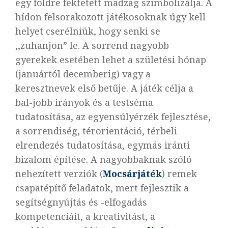
egy földre fektetett madzag szimbolizálja. A
hídon felsorakozott játékosoknak úgy kell
helyet cserélniük, hogy senki se
,,zuhanjon” le. A sorrend nagyobb
gyerekek esetében lehet a születési hónap
(januártól decemberig) vagy a
keresztnevek első betűje. A játék célja a
bal-jobb irányok és a testséma
tudatosítása, az egyensúlyérzék fejlesztése,
a sorrendiség, térorientáció, térbeli
elrendezés tudatosítása, egymás iránti
bizalom építése. A nagyobbaknak szóló
nehezített verziók (
Mocsárjáték
) remek
csapatépítő feladatok, mert fejlesztik a
segítségnyújtás és -elfogadás
kompetenciáit, a kreativitást, a