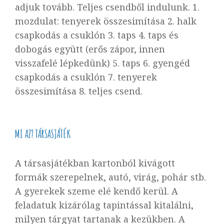
adjuk tovább. Teljes csendből indulunk. 1.
mozdulat: tenyerek összesimítása 2. halk
csapkodás a csuklón 3. taps 4. taps és
dobogás együtt (
erős zápor, innen
visszafelé lépkedünk
) 5. taps 6. gyengéd
csapkodás a csuklón 7. tenyerek
összesimítása 8. teljes csend.
MI
AZ?
TÁRSASJÁTÉK
A társasjátékban kartonból kivágott
formák szerepelnek, autó, virág, pohár stb.
A gyerekek szeme elé kendő kerül. A
feladatuk kizárólag tapintással kitalálni,
milyen tárgyat tartanak a kezükben. A