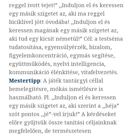
reggel ivott tejet!” ,,Induljon el és keressen
egy másik szigetet az, aki ma reggel
biciklivel jött óvodába! ,,Induljon el és
keressen magának egy másik szigetet az,
aki tud egy kicsit németül!” Cél: a testséma
tudatosítása, egyensúlyérzék, bizalom,
figyelemkoncentráció, egymás segítése,
együttműködés, nyelvi intelligencia,
kommunikáció élénkítése, vitafelvezetés.
Mestertipp
: A játék tantárgyi céllal
bemelegítésre, mókás ismétlésre is
használható. Pl. ,,Induljon el és keressen
egy másik szigetet az, aki szerint a ,,héja”
szót pontos ,,jé”-vel írjuk!” A kérdéseket
előre gyűjtsük össze tanítási céljainknak
megfelelően, de természetesen