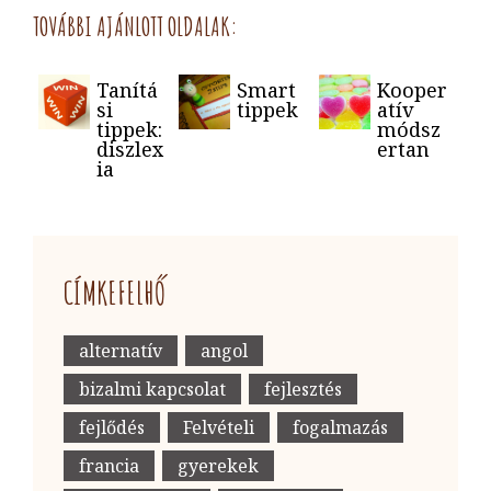
TOVÁBBI AJÁNLOTT OLDALAK:
Tanítá
Smart
Kooper
si
tippek
atív
tippek:
módsz
diszlex
ertan
ia
CÍMKEFELHŐ
alternatív
angol
bizalmi kapcsolat
fejlesztés
fejlődés
Felvételi
fogalmazás
francia
gyerekek