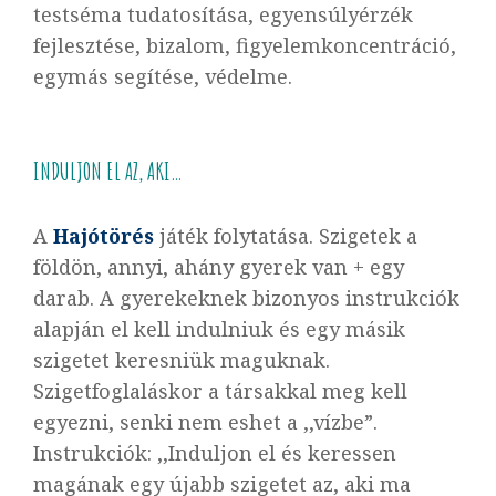
testséma tudatosítása, egyensúlyérzék
fejlesztése, bizalom, figyelemkoncentráció,
egymás segítése, védelme.
INDULJON EL AZ, AKI…
A
Hajótörés
játék folytatása. Szigetek a
földön, annyi, ahány gyerek van + egy
darab. A gyerekeknek bizonyos instrukciók
alapján el kell indulniuk és egy másik
szigetet keresniük maguknak.
Szigetfoglaláskor a társakkal meg kell
egyezni, senki nem eshet a ,,vízbe”.
Instrukciók: ,,Induljon el és keressen
magának egy újabb szigetet az, aki ma