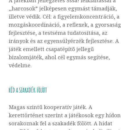
A játékban jellegzetes
Sssa!
felkiáltással a
,,harcosok” jelképesen egymást támadják,
illetve védik. Cél: a figyelemkoncentráció, a
mozgáskoordináció, a reflexek, a gyorsaság
fejlesztése, a testséma tudatosítása, az
irányok és az egyensúlyérzék fejlesztése. A
játék emellett csapatépítő jellegű
bizalomjáték, ahol cél egymás segítése,
védelme.
HÍD A SZAKADÉK FÖLÖTT
Magas szintű kooperatív játék. A
kerettörténet szerint a játékosok egy hídon
sorakoznak fel a szakadék fölött. A hidat