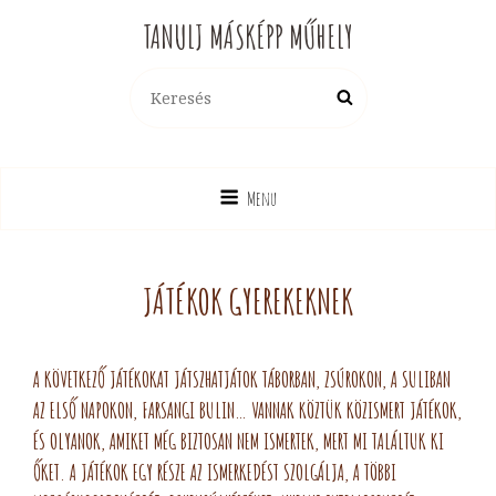
TANULJ MÁSKÉPP MŰHELY
Search
Search
for:
Menu
JÁTÉKOK GYEREKEKNEK
A KÖVETKEZŐ JÁTÉKOKAT JÁTSZHATJÁTOK TÁBORBAN, ZSÚROKON, A SULIBAN
AZ ELSŐ NAPOKON, FARSANGI BULIN… VANNAK KÖZTÜK KÖZISMERT JÁTÉKOK,
ÉS OLYANOK, AMIKET MÉG BIZTOSAN NEM ISMERTEK, MERT MI TALÁLTUK KI
ŐKET. A JÁTÉKOK EGY RÉSZE AZ ISMERKEDÉST SZOLGÁLJA, A TÖBBI