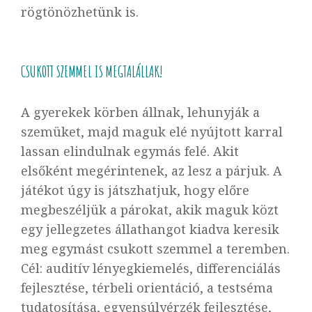
rögtönözhetünk is.
CSUKOTT SZEMMEL IS MEGTALÁLLAK!
A gyerekek körben állnak, lehunyják a
szemüket, majd maguk elé nyújtott karral
lassan elindulnak egymás felé. Akit
elsőként megérintenek, az lesz a párjuk. A
játékot úgy is játszhatjuk, hogy előre
megbeszéljük a párokat, akik maguk közt
egy jellegzetes állathangot kiadva keresik
meg egymást csukott szemmel a teremben.
Cél: auditív lényegkiemelés, differenciálás
fejlesztése, térbeli orientáció, a testséma
tudatosítása, egyensúlyérzék fejlesztése,