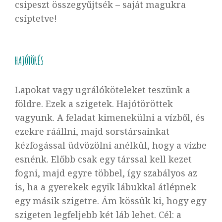
csipeszt összegyűjtsék – saját magukra
csíptetve!
HAJÓTÖRÉS
Lapokat vagy ugrálóköteleket teszünk a
földre. Ezek a szigetek. Hajótöröttek
vagyunk. A feladat kimenekülni a vízből, és
ezekre ráállni, majd sorstársainkat
kézfogással üdvözölni anélkül, hogy a vízbe
esnénk. Előbb csak egy társsal kell kezet
fogni, majd egyre többel, így szabályos az
is, ha a gyerekek egyik lábukkal átlépnek
egy másik szigetre. Ám kössük ki, hogy egy
szigeten legfeljebb két láb lehet. Cél: a