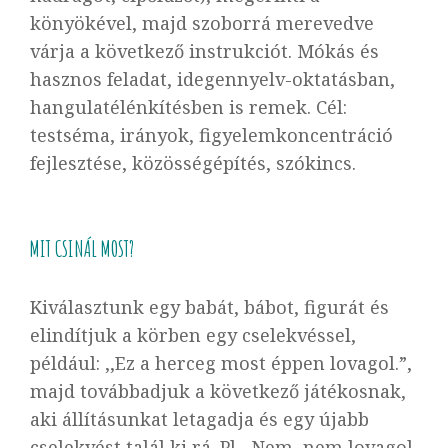
könyökével, majd szoborrá merevedve
várja a következő instrukciót. Mókás és
hasznos feladat, idegennyelv-oktatásban,
hangulatélénkítésben is remek. Cél:
testséma, irányok, figyelemkoncentráció
fejlesztése, közösségépítés, szókincs.
MIT CSINÁL MOST?
Kiválasztunk egy babát, bábot, figurát és
elindítjuk a körben egy cselekvéssel,
például: ,,Ez a herceg most éppen lovagol.”,
majd továbbadjuk a következő játékosnak,
aki állításunkat letagadja és egy újabb
cselekvést talál ki rá. Pl ,,Nem, nem lovagol,