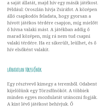
a saját állatát, majd hív egy másik játékost.
Például: Oroszlán hívja Zsiráfot. A középen
álló csapkodós feladata, hogy gyorsan a
hívott játékos térdére csapjon, míg mielőtt
ő hívna valaki mást. A játékban addig ő
marad középen, míg rá nem tud csapni
valaki térdére. Ha ez sikerült, leülhet, és ő
hív elsőként valakit.
LÁTHATATLAN TÖRZSFŐNÖK
Egy résztvevő kimegy a teremből. Odabent
kijelölünk egy
Törzsfőnök
öt. A többiek
minden egyes mozdulatát utánozni fogják.
A kint lévő játékost behívjuk. Ő