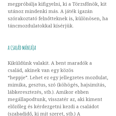
megpróbálja kifigyelni, ki a
Törzsfőnök
, kit
utánoz mindenki más. A játék igazán
szórakoztató felnőtteknek is, különösen, ha
táncmozdulatokkal kísérjük.
A CSALÁD MÁNIÁJA
Kiküldünk valakit. A bent maradók a
család, akinek van egy közös
“heppje”. Lehet ez egy jellegzetes mozdulat,
mimika, gesztus, szó (köhögés, hajsimítás,
lábkeresztezés, stb.). Amikor ebben
megállapodtunk, visszatér az, aki kiment
előzőleg és kérdezgetni kezdi a családot
(szabadidő, ki mit szeret, stb.) A