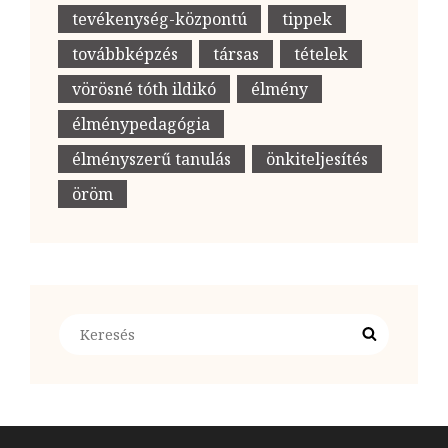
tevékenység-központú
tippek
továbbképzés
társas
tételek
vörösné tóth ildikó
élmény
élménypedagógia
élményszerű tanulás
önkiteljesítés
öröm
Search
Search
for: