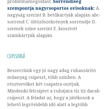
problémamegoldást.
Sorrendiség
szempontja nagycsoportos ovisoknak:
A.
nagyság szerint B. betűkártyák alapján abc-
sorrend C. öltözőszekrények sorrendje D.
szemek színe szerint E. kiosztott
számkártyák alapján.
CSIPESZFOGÓ
Beszerzünk egy jó nagy adag ruhaszárító
műanyag csipeszt, több színben. A
résztvevőket két csapatra osztjuk.
Mindenki felcsíptet a ruhájára tíz tíz darab
csipeszt. A feladat az, hogy a játékosok a
lehető legrövidebb idő alatt a legtöbb