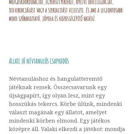
MOZGÁSKOORDINÁCIÓT, EGYENSÚLYÉRZÉKET, NYELVI INTELLIGENCIÁT,
DIFFERENCIÁLÁST VAGY A SZERIALITÁST FEJLESZTI. ÉS AMI A LEGFONTOSABB:
MIND SZÓRAKOZTATÓ, JÓPOFA ÉS KÖZÖSSÉGÉPÍTŐ HATÁSÚ.
ÁLLATI JÓ NÉVTANULÓS CSAPKODÓS
Névtanuláshoz és hangulatteremtő
játéknak remek. Összecsavarunk egy
újságpapírt, így olyan lesz, mint egy
hosszúkás tekercs. Körbe ülünk, mindenki
választ magának egy állatot, amelyet
mindenki körben elmond. Egy játékos
középre áll. Valaki elkezdi a játékot: mondja