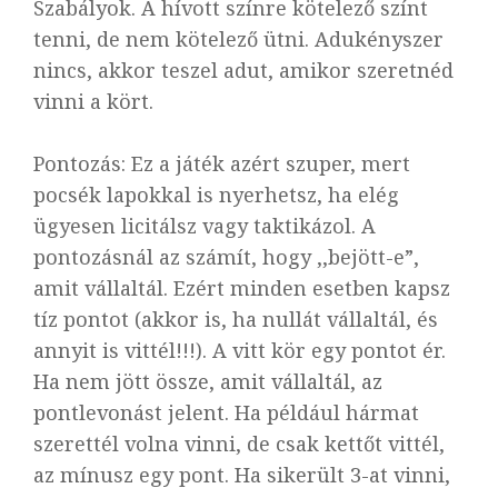
Szabályok. A hívott színre kötelező színt
tenni, de nem kötelező ütni. Adukényszer
nincs, akkor teszel adut, amikor szeretnéd
vinni a kört.
Pontozás:
Ez a játék azért szuper, mert
pocsék lapokkal is nyerhetsz, ha elég
ügyesen licitálsz vagy taktikázol. A
pontozásnál az számít, hogy ,,bejött-e”,
amit vállaltál. Ezért minden esetben kapsz
tíz pontot (akkor is, ha nullát vállaltál, és
annyit is vittél!!!)
. A vitt kör egy pontot ér.
Ha nem jött össze, amit vállaltál, az
pontlevonást jelent. Ha például hármat
szerettél volna vinni, de csak kettőt vittél,
az mínusz egy pont. Ha sikerült 3-at vinni,