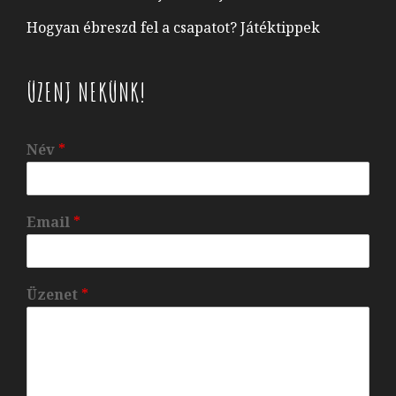
Hogyan ébreszd fel a csapatot? Játéktippek
ÜZENJ NEKÜNK!
Név
*
Email
*
Üzenet
*