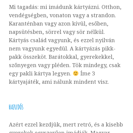
Mi tagadás: mi imádunk kártyázni. Otthon,
vendégségben, vonaton vagy a strandon.
Karanténban vagy azon kívül, esőben,
napsütésben, sörrel vagy sör nélkül.
Kártyás család vagyunk, és ezzel nyilván
nem vagyunk egyedül. A kártyázás pikk-
pakk összeköt. Barátokkal, gyerekekkel,
szőnyegen vagy pléden. Tök mindegy, csak
egy pakli kártya legyen.
Íme 3
kártyajáték, ami nálunk mindent visz.
HAZUDÓS
Azért ezzel kezdjük, mert retró, és a kisebb
gyerekek egyszerűen imádják. Magyar