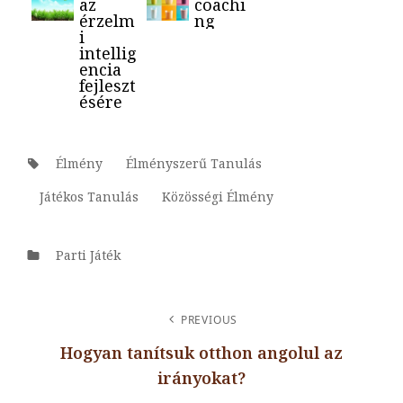
az
coachi
érzelm
ng
i
intellig
encia
fejleszt
ésére
Tags:
Élmény
Élményszerű Tanulás
Játékos Tanulás
Közösségi Élmény
Categories
Parti Játék
BEJEGYZÉS
PREVIOUS
NAVIGÁCIÓ
Hogyan tanítsuk otthon angolul az
irányokat?