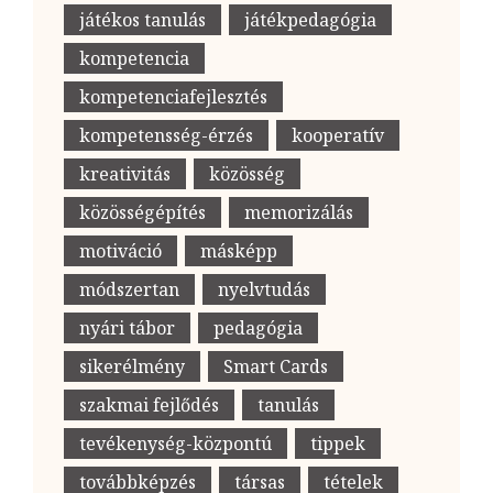
játékos tanulás
játékpedagógia
kompetencia
kompetenciafejlesztés
kompetensség-érzés
kooperatív
kreativitás
közösség
közösségépítés
memorizálás
motiváció
másképp
módszertan
nyelvtudás
nyári tábor
pedagógia
sikerélmény
Smart Cards
szakmai fejlődés
tanulás
tevékenység-központú
tippek
továbbképzés
társas
tételek