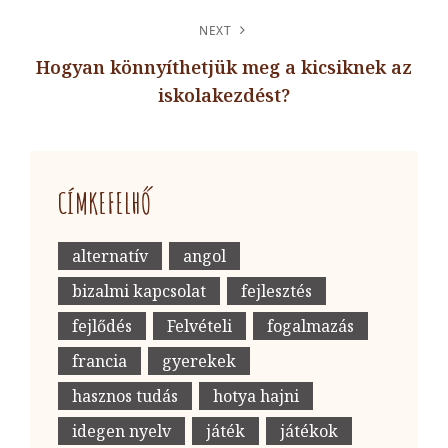
Previous
Post
NEXT
Hogyan könnyíthetjük meg a kicsiknek az
iskolakezdést?
Next
Post
CÍMKEFELHŐ
alternatív
angol
bizalmi kapcsolat
fejlesztés
fejlődés
Felvételi
fogalmazás
francia
gyerekek
hasznos tudás
hotya hajni
idegen nyelv
játék
játékok