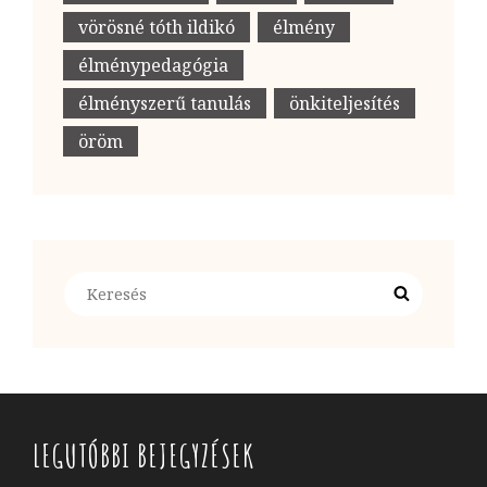
vörösné tóth ildikó
élmény
élménypedagógia
élményszerű tanulás
önkiteljesítés
öröm
Search
Search
for:
LEGUTÓBBI BEJEGYZÉSEK