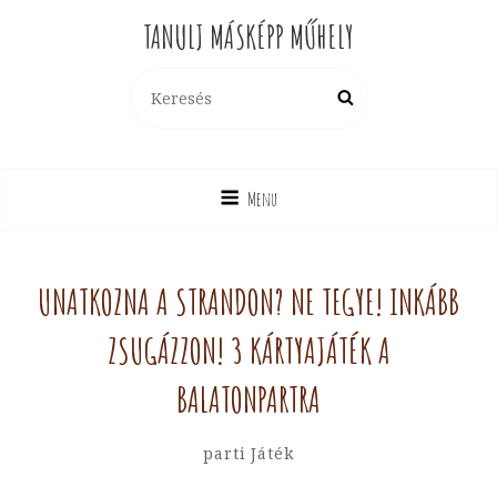
TANULJ MÁSKÉPP MŰHELY
Search
Search
for:
Menu
UNATKOZNA A STRANDON? NE TEGYE! INKÁBB
ZSUGÁZZON! 3 KÁRTYAJÁTÉK A
BALATONPARTRA
By
Hotya
Categories
Parti Játék
Hajni