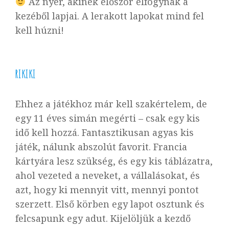
Az nyer, akinek először elfogynak a
kezéből lapjai. A lerakott lapokat mind fel
kell húzni!
RIKIKI
Ehhez a játékhoz már kell szakértelem, de
egy 11 éves simán megérti – csak egy kis
idő kell hozzá. Fantasztikusan agyas kis
játék, nálunk abszolút favorit. Francia
kártyára lesz szükség, és egy kis táblázatra,
ahol vezeted a neveket, a vállalásokat, és
azt, hogy ki mennyit vitt, mennyi pontot
szerzett. Első körben egy lapot osztunk és
felcsapunk egy adut. Kijelöljük a kezdő