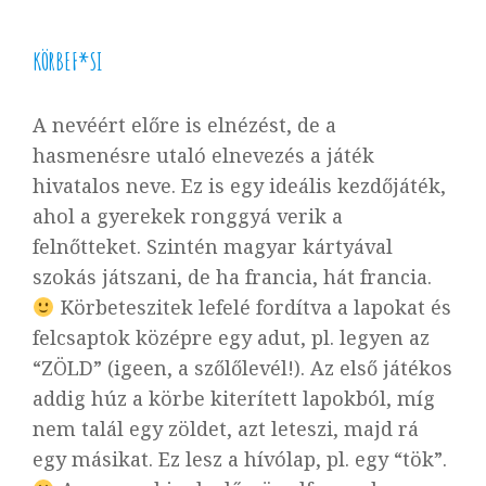
KÖRBEF*SI
A nevéért előre is elnézést, de a
hasmenésre utaló elnevezés a játék
hivatalos neve. Ez is egy ideális kezdőjáték,
ahol a gyerekek ronggyá verik a
felnőtteket. Szintén magyar kártyával
szokás játszani, de ha francia, hát francia.
Körbeteszitek lefelé fordítva a lapokat és
felcsaptok középre egy adut, pl. legyen az
“ZÖLD” (igeen, a szőlőlevél!). Az első játékos
addig húz a körbe kiterített lapokból, míg
nem talál egy zöldet, azt leteszi, majd rá
egy másikat. Ez lesz a hívólap, pl. egy “tök”.