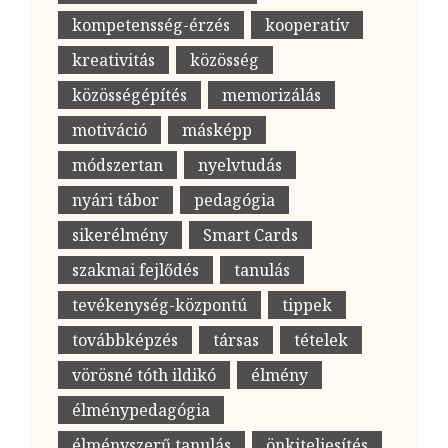
kompetensség-érzés
kooperatív
kreativitás
közösség
közösségépítés
memorizálás
motiváció
másképp
módszertan
nyelvtudás
nyári tábor
pedagógia
sikerélmény
Smart Cards
szakmai fejlődés
tanulás
tevékenység-központú
tippek
továbbképzés
társas
tételek
vörösné tóth ildikó
élmény
élménypedagógia
élményszerű tanulás
önkiteljesítés