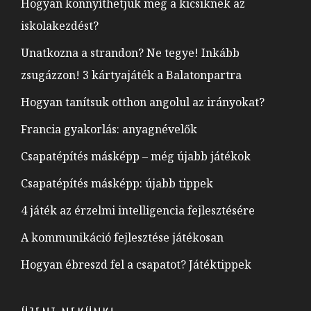
Hogyan könnyíthetjük meg a kicsiknek az
iskolakezdést?
Unatkozna a strandon? Ne tegye! Inkább
zsugázzon! 3 kártyajáték a Balatonpartra
Hogyan tanítsuk otthon angolul az irányokat?
Francia gyakorlás: anyagnévelők
Csapatépítés másképp – még újabb játékok
Csapatépítés másképp: újabb tippek
4 játék az érzelmi intelligencia fejlesztésére
A kommunikáció fejlesztése játékosan
Hogyan ébreszd fel a csapatot? Játéktippek