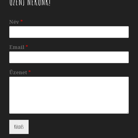
ÜZENJ NEKÜNK!
Név
*
Email
*
Üzenet
*
Küldés