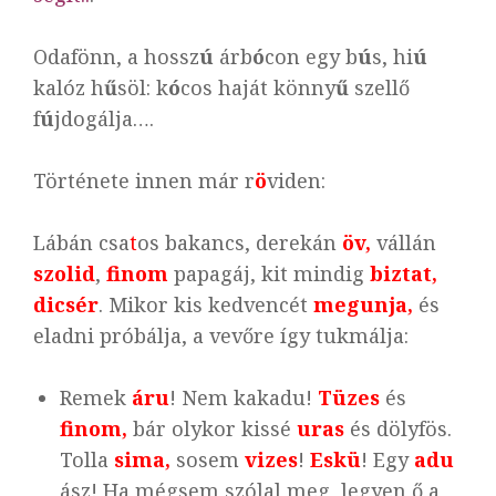
Odafönn, a hossz
ú
árb
ó
con egy b
ú
s, hi
ú
kalóz h
ű
söl: k
ó
cos haját könny
ű
szellő
f
ú
jdogálja….
Története innen már r
ö
viden:
Lábán csa
t
os bakancs, derekán
öv,
vállán
szolid
,
finom
papagáj, kit mindig
biztat,
dicsér
. Mikor kis kedvencét
megunja,
és
eladni próbálja, a vevőre így tukmálja:
Remek
áru
! Nem kakadu!
Tüzes
és
finom,
bár olykor kissé
uras
és dölyfös.
Tolla
sima,
sosem
vizes
!
Eskü
! Egy
adu
ász! Ha mégsem szólal meg, legyen ő a