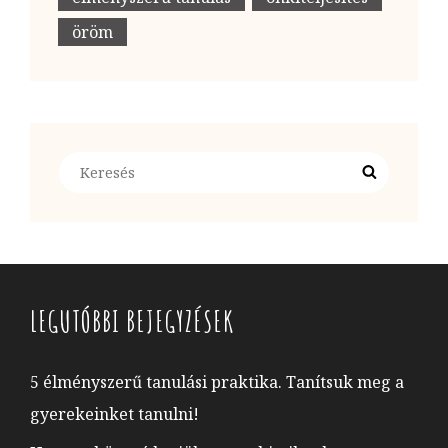
öröm
Search
Search
for:
LEGUTÓBBI BEJEGYZÉSEK
5 élményszerű tanulási praktika. Tanítsuk meg a
gyerekeinket tanulni!