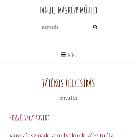
TANULJ MÁSKÉPP MŰHELY
Search
Search
for:
Menu
JÁTÉKOS HELYESÍRÁS
By
Hotya
Categories
Tanulás
Hajni
HOSSZÚ VAGY RÖVID?
Vannak szavak, amelyeknek alig tudja