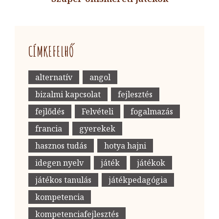
Next
Post
CÍMKEFELHŐ
alternatív
angol
bizalmi kapcsolat
fejlesztés
fejlődés
Felvételi
fogalmazás
francia
gyerekek
hasznos tudás
hotya hajni
idegen nyelv
játék
játékok
játékos tanulás
játékpedagógia
kompetencia
kompetenciafejlesztés