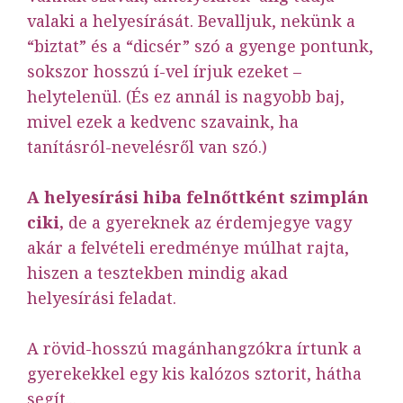
valaki a helyesírását. Bevalljuk, nekünk a
“biztat” és a “dicsér” szó a gyenge pontunk,
sokszor hosszú í-vel írjuk ezeket –
helytelenül. (És ez annál is nagyobb baj,
mivel ezek a kedvenc szavaink, ha
tanításról-nevelésről van szó.)
A helyesírási hiba felnőttként szimplán
ciki,
de a gyereknek az érdemjegye vagy
akár a felvételi eredménye múlhat rajta,
hiszen a tesztekben mindig akad
helyesírási feladat.
A rövid-hosszú magánhangzókra írtunk a
gyerekekkel egy kis kalózos sztorit, hátha
segít..
.