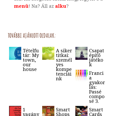
menü
! Na? Áll az
alku
?
TOVÁBBI AJÁNLOTT OLDALAK:
Tételfu
A siker
Csapat
tár: My
titkai:
építő
town,
személ
játéko
our
yes
k
house
kompe
Franci
tenciái
a
nk
gyakor
lás:
Passé
compo
sé 3.
1
Smart
Smart
vagány
Shops
Cards