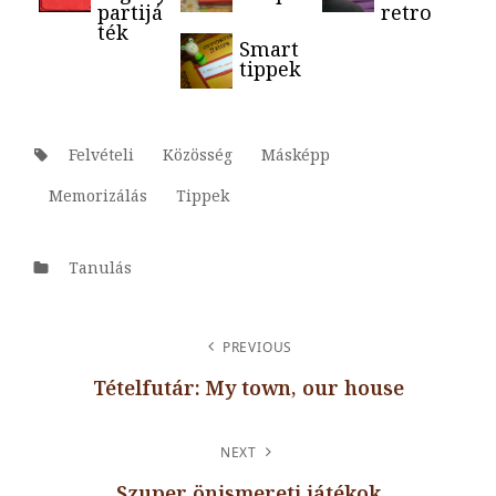
partijá
retro
ték
Smart
tippek
Tags:
Felvételi
Közösség
Másképp
Memorizálás
Tippek
Categories
Tanulás
BEJEGYZÉS
PREVIOUS
NAVIGÁCIÓ
Tételfutár: My town, our house
Previous
Post
NEXT
Szuper önismereti játékok