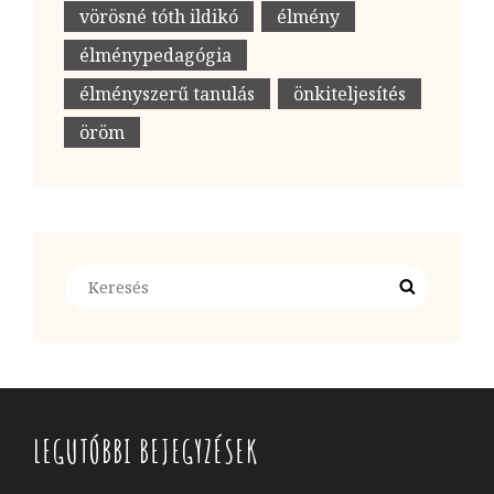
vörösné tóth ildikó
élmény
élménypedagógia
élményszerű tanulás
önkiteljesítés
öröm
Search
Search
for:
LEGUTÓBBI BEJEGYZÉSEK