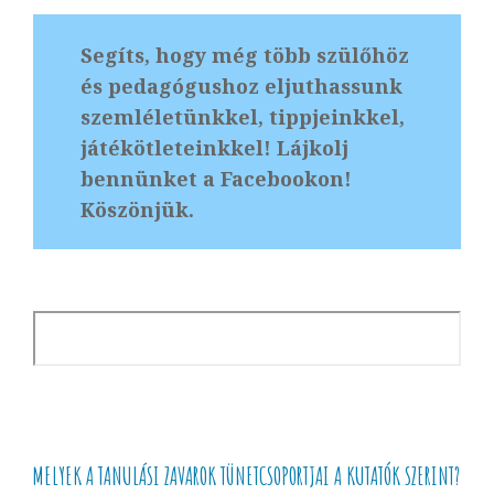
Segíts, hogy még több szülőhöz
és pedagógushoz eljuthassunk
szemléletünkkel, tippjeinkkel,
játékötleteinkkel! Lájkolj
bennünket a Facebookon!
Köszönjük.
MELYEK A TANULÁSI ZAVAROK TÜNETCSOPORTJAI A KUTATÓK SZERINT?