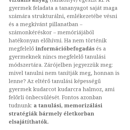
gyermek feladata a tananyagot saját maga
számára strukturálni, emlékezetébe vésni
és a megkívánt pillanatban –
számonkéréskor – memóriájából
hatékonyan előhívni. Ha nem történik
megfelelő
információbefo
gadás
és a
gyermeknek nincs megfelelő tanulási
módszertára. Zárójelben jegyezzük meg:
mivel tanulni nem tanítják meg, honnan is
lenne? Az eltérő tanulási képességű
gyermek kudarcot kudarcra halmoz, ami
felőrli önbecsülését. Fontos azonban
tudnunk:
a tanulási, memorizálási
stratégiák bármely életkorban
elsajátíthatók.