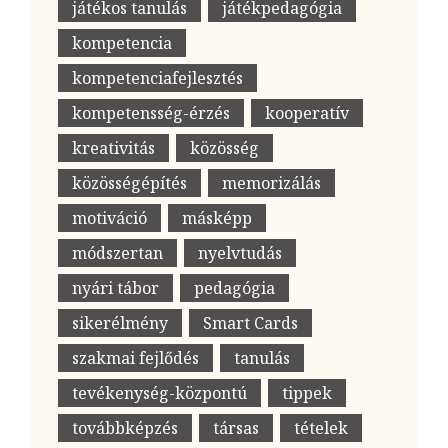
játékos tanulás
játékpedagógia
kompetencia
kompetenciafejlesztés
kompetensség-érzés
kooperatív
kreativitás
közösség
közösségépítés
memorizálás
motiváció
másképp
módszertan
nyelvtudás
nyári tábor
pedagógia
sikerélmény
Smart Cards
szakmai fejlődés
tanulás
tevékenység-központú
tippek
továbbképzés
társas
tételek