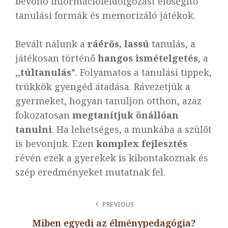
bevonó információfeldolgozást elősegítő
tanulási formák és memorizáló játékok.
Bevált nálunk a
ráérős, lassú
tanulás, a
játékosan történő
hangos ismételgetés
, a
,,
túltanulás
”. Folyamatos a tanulási tippek,
trükkök gyengéd átadása. Rávezetjük a
gyermeket, hogyan tanuljon otthon, azaz
fokozatosan
megtanítjuk önállóan
tanulni
. Ha lehetséges, a munkába a szülőt
is bevonjuk. Ezen
komplex fejlesztés
révén ezek a gyerekek is kibontakoznak és
szép eredményeket mutatnak fel.
BEJEGYZÉS
PREVIOUS
NAVIGÁCIÓ
Miben egyedi az élménypedagógia?