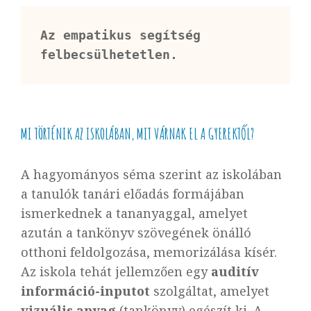
Az empatikus segítség 
felbecsülhetetlen.
MI TÖRTÉNIK AZ ISKOLÁBAN, MIT VÁRNAK EL A GYEREKTŐL?
A hagyományos séma szerint az iskolában
a tanulók tanári előadás formájában
ismerkednek a tananyaggal, amelyet
azután a tankönyv szövegének önálló
otthoni feldolgozása, memorizálása kísér.
Az iskola tehát jellemzően egy
auditív
információ-inputot
szolgáltat, amelyet
vizuális anyag
(tankönyv) egészít ki. A