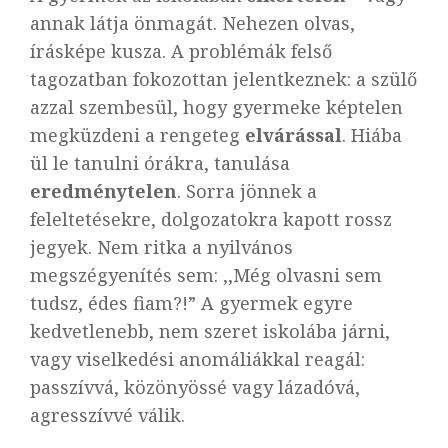
annak látja önmagát. Nehezen olvas,
írásképe kusza. A problémák felső
tagozatban fokozottan jelentkeznek: a szülő
azzal szembesül, hogy gyermeke képtelen
megküzdeni a rengeteg
elvárással
. Hiába
ül le tanulni órákra, tanulása
eredménytelen
. Sorra jönnek a
feleltetésekre, dolgozatokra kapott rossz
jegyek. Nem ritka a nyilvános
megszégyenítés sem: ,,Még olvasni sem
tudsz, édes fiam?!” A gyermek egyre
kedvetlenebb, nem szeret iskolába járni,
vagy viselkedési anomáliákkal reagál:
passzívvá, közönyössé vagy lázadóvá,
agresszívvé válik.