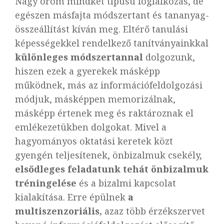
Nagy öröm mindkét típusú foglalkozás, de
egészen másfajta módszertant és tananyag-
összeállítást kíván meg. Eltérő tanulási
képességekkel rendelkező tanítványainkkal
különleges módszertannal
dolgozunk,
hiszen ezek a gyerekek másképp
működnek, más az információfeldolgozási
módjuk, másképpen memorizálnak,
másképp értenek meg és raktároznak el
emlékezetükben dolgokat. Mivel a
hagyományos oktatási keretek közt
gyengén teljesítenek, önbizalmuk csekély,
elsődleges feladatunk tehát önbizalmuk
tréningelése
és a bizalmi kapcsolat
kialakítása. Erre épülnek
a
multiszenzoriális,
azaz több érzékszervet