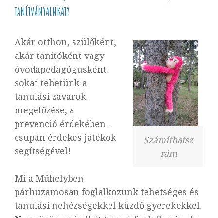
TANÍTVÁNYAINKAT?
Akár otthon, szülőként,
akár tanítóként vagy
óvodapedagógusként
sokat tehetünk a
tanulási zavarok
megelőzése, a
prevenció érdekében –
csupán érdekes játékok
Számíthatsz
segítségével!
rám
Mi a Műhelyben
párhuzamosan foglalkozunk tehetséges és
tanulási nehézségekkel küzdő gyerekekkel.