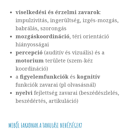
viselkedési és érzelmi zavarok
:
impulzivitás, ingerültség, izgés-mozgás,
babrálás, szorongás
mozgáskoordináció
, téri orientáció
hiányosságai
percepció
(auditív és vizuális) és a
motorium
területe (szem-kéz
koordináció)
a
figyelemfunkciók
és
kognitív
funkciók zavarai (pl olvasásnál)
nyelvi
fejlettség zavarai (beszédészlelés,
beszédértés, artikuláció)
MIBŐL FAKADNAK A TANULÁSI NEHÉZSÉGEK?