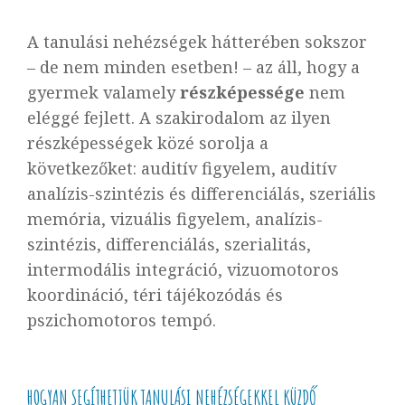
A tanulási nehézségek hátterében sokszor
– de nem minden esetben! – az áll, hogy a
gyermek valamely
részképessége
nem
eléggé fejlett. A szakirodalom az ilyen
részképességek közé sorolja a
következőket: auditív figyelem, auditív
analízis-szintézis és differenciálás, szeriális
memória, vizuális figyelem, analízis-
szintézis, differenciálás, szerialitás,
intermodális integráció, vizuomotoros
koordináció, téri tájékozódás és
pszichomotoros tempó.
HOGYAN SEGÍTHETJÜK TANULÁSI NEHÉZSÉGEKKEL KÜZDŐ