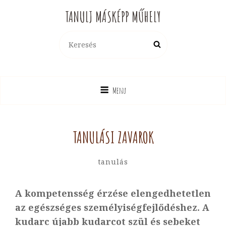
TANULJ MÁSKÉPP MŰHELY
Search
Search
for:
Menu
TANULÁSI ZAVAROK
By
Hotya
Categories
Tanulás
Hajni
A kompetensség érzése elengedhetetlen
az egészséges személyiségfejlődéshez. A
kudarc újabb kudarcot szül és sebeket