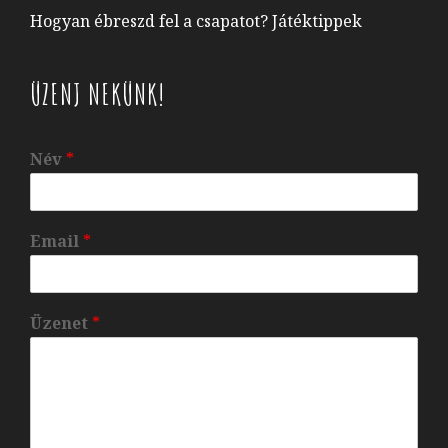
Hogyan ébreszd fel a csapatot? Játéktippek
ÜZENJ NEKÜNK!
Név
*
Email
*
Üzenet
*