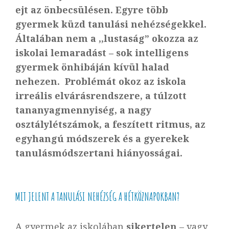
ejt az önbecsülésen. Egyre több
gyermek küzd tanulási nehézségekkel.
Általában nem a ,,lustaság” okozza az
iskolai lemaradást – sok intelligens
gyermek önhibáján kívül halad
nehezen.
Problémát okoz az iskola
irreális elvárásrendszere, a túlzott
tananyagmennyiség, a nagy
osztálylétszámok, a feszített ritmus, az
egyhangú módszerek és a gyerekek
tanulásmódszertani hiányosságai.
MIT JELENT A TANULÁSI NEHÉZSÉG A HÉTKÖZNAPOKBAN?
A gyermek az iskolában
sikertelen
– vagy