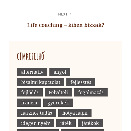
Previous
Post
NEXT
Life coaching – kiben bízzak?
Next
Post
CÍMKEFELHŐ
alternatív
angol
bizalmi kapcsolat
fejlesztés
fejlődés
Felvételi
fogalmazás
francia
gyerekek
hasznos tudás
hotya hajni
idegen nyelv
játék
játékok