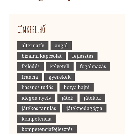
Next
Post
CÍMKEFELHŐ
alternatív
angol
bizalmi kapcsolat
fejlesztés
fejlődés
Felvételi
fogalmazás
francia
gyerekek
hasznos tudás
hotya hajni
idegen nyelv
játék
játékok
játékos tanulás
játékpedagógia
kompetencia
kompetenciafejlesztés