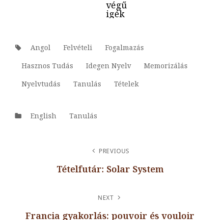
végű
igék
Tags:
Angol
Felvételi
Fogalmazás
Hasznos Tudás
Idegen Nyelv
Memorizálás
Nyelvtudás
Tanulás
Tételek
Categories
English
Tanulás
BEJEGYZÉS
PREVIOUS
NAVIGÁCIÓ
Tételfutár: Solar System
Previous
Post
NEXT
Francia gyakorlás: pouvoir és vouloir