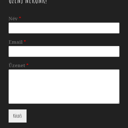
ÜZENJ NEKÜNK!
Név
*
Email
*
Üzenet
*
Küldés