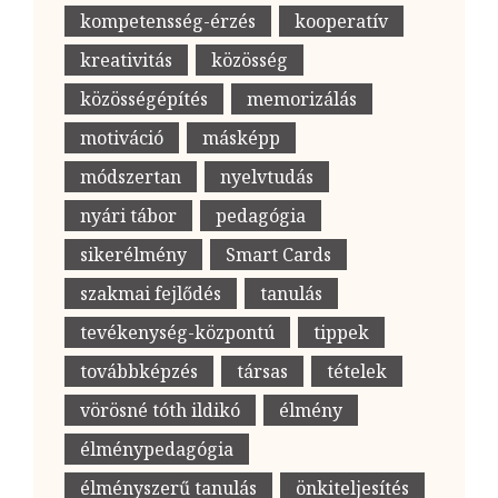
kompetensség-érzés
kooperatív
kreativitás
közösség
közösségépítés
memorizálás
motiváció
másképp
módszertan
nyelvtudás
nyári tábor
pedagógia
sikerélmény
Smart Cards
szakmai fejlődés
tanulás
tevékenység-központú
tippek
továbbképzés
társas
tételek
vörösné tóth ildikó
élmény
élménypedagógia
élményszerű tanulás
önkiteljesítés