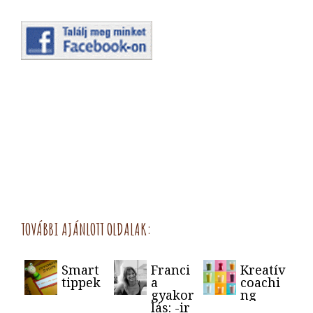
TOVÁBBI AJÁNLOTT OLDALAK:
Smart
Franci
Kreatív
tippek
a
coachi
gyakor
ng
lás: -ir