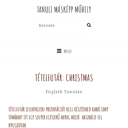
TANULJ MÁSKÉPP MŰHELY
Search
Search
for:
Menu
TÉTELFUTÁR: CHRISTMAS
By
Hotya
Categories
English
Tanulás
Hajni
TÉTELFUTÁR JELENTKEZIK! PREZENTÁCIÓT KELL KÉSZÍTENED KARÁCSONY
TÉMÁBAN? ITT EGY SZUPER EGYSZERŰ ANYAG HOZZÁ. HASZNÁLD FEL
NYUGODTAN.