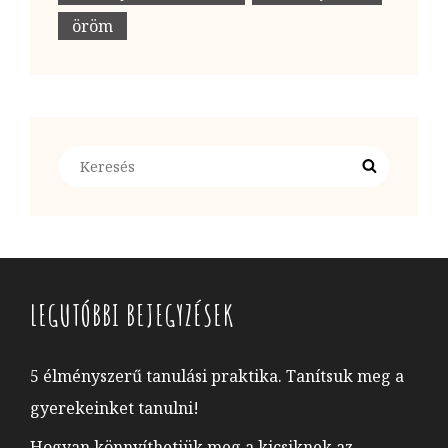
öröm
Search
Search
for:
LEGUTÓBBI BEJEGYZÉSEK
5 élményszerű tanulási praktika. Tanítsuk meg a
gyerekeinket tanulni!
Hogyan könnyíthetjük meg a kicsiknek az