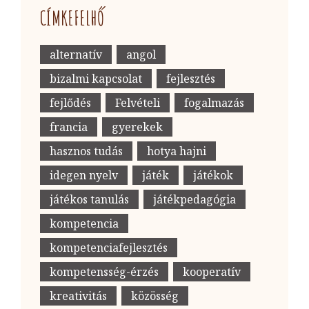
CÍMKEFELHŐ
alternatív
angol
bizalmi kapcsolat
fejlesztés
fejlődés
Felvételi
fogalmazás
francia
gyerekek
hasznos tudás
hotya hajni
idegen nyelv
játék
játékok
játékos tanulás
játékpedagógia
kompetencia
kompetenciafejlesztés
kompetensség-érzés
kooperatív
kreativitás
közösség