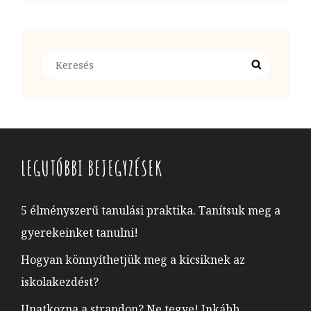
Search
Search
for:
LEGUTÓBBI BEJEGYZÉSEK
5 élményszerű tanulási praktika. Tanítsuk meg a
gyerekeinket tanulni!
Hogyan könnyíthetjük meg a kicsiknek az
iskolakezdést?
Unatkozna a strandon? Ne tegye! Inkább