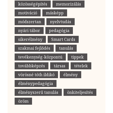
közösségépítés
memorizálás
motiváció
másképp
módszertan
nyelvtudás
nyári tábor
pedagógia
sikerélmény
Smart Cards
szakmai fejlődés
tanulás
tevékenység-központú
tippek
továbbképzés
társas
tételek
vörösné tóth ildikó
élmény
élménypedagógia
élményszerű tanulás
önkiteljesítés
öröm