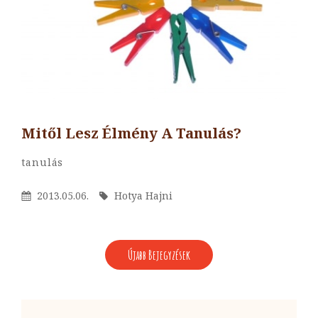
Mitől Lesz Élmény A Tanulás?
By
Hotya
Categories
Tanulás
Hajni
Posted
By
2013.05.06.
Hotya Hajni
On
BEJEGYZÉS
Újabb Bejegyzések
NAVIGÁCIÓ