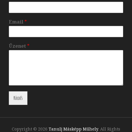
Email
*
Üzenet
*
Küldés
Copyright © 2026
Tanulj Másképp Műhely
. All Rights