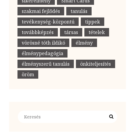
sikerélmény
Smart Cards
szakmai fejlődés
tanulás
tevékenység-központú
tippek
továbbképzés
társas
tételek
vörösné tóth ildikó
élmény
élménypedagógia
élményszerű tanulás
önkiteljesítés
öröm
Search
Search
for: