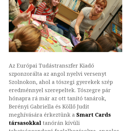
Az Európai Tudástranszfer Kiadó
szponzorálta az angol nyelvi versenyt
Szolnokon, ahol a tószegi gyerekek szép
eredménnyel szerepeltek. Tószegre pár
hónapra rá már az ott tanító tanárok,
Berényi Gabriella és Köllő Judit
meghívására érkeztünk a
Smart Cards
társasokkal
tanórán kívüli
tehetséggondozó foglalkozásokra, angolos