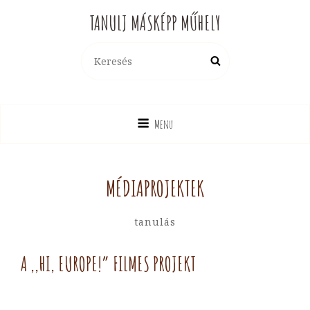
TANULJ MÁSKÉPP MŰHELY
Search
Search
for:
Menu
MÉDIAPROJEKTEK
By
Hotya
Categories
Tanulás
Hajni
A ,,HI, EUROPE!” FILMES PROJEKT