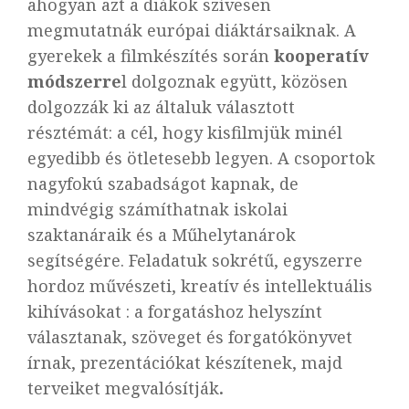
ahogyan azt a diákok szívesen
megmutatnák európai diáktársaiknak. A
gyerekek a filmkészítés során
kooperatív
módszerre
l dolgoznak együtt, közösen
dolgozzák ki az általuk választott
résztémát: a cél, hogy kisfilmjük minél
egyedibb és ötletesebb legyen. A csoportok
nagyfokú szabadságot kapnak, de
mindvégig számíthatnak iskolai
szaktanáraik és a Műhelytanárok
segítségére. Feladatuk sokrétű, egyszerre
hordoz művészeti, kreatív és intellektuális
kihívásokat : a forgatáshoz helyszínt
választanak, szöveget és forgatókönyvet
írnak, prezentációkat készítenek, majd
terveiket megvalósítják
.