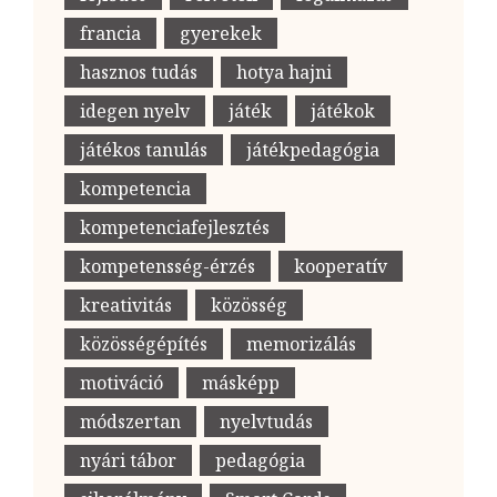
francia
gyerekek
hasznos tudás
hotya hajni
idegen nyelv
játék
játékok
játékos tanulás
játékpedagógia
kompetencia
kompetenciafejlesztés
kompetensség-érzés
kooperatív
kreativitás
közösség
közösségépítés
memorizálás
motiváció
másképp
módszertan
nyelvtudás
nyári tábor
pedagógia