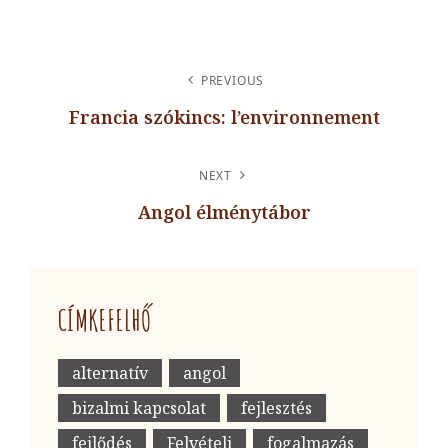
BEJEGYZÉS
PREVIOUS
NAVIGÁCIÓ
Francia szókincs: l’environnement
Previous
Post
NEXT
Angol élménytábor
Next
Post
CÍMKEFELHŐ
alternatív
angol
bizalmi kapcsolat
fejlesztés
fejlődés
Felvételi
fogalmazás