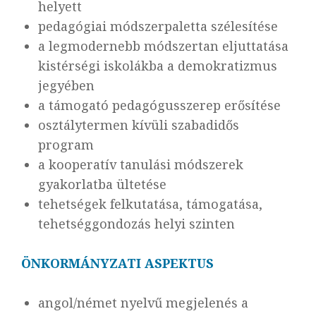
helyett
pedagógiai módszerpaletta szélesítése
a legmodernebb módszertan eljuttatása
kistérségi iskolákba a demokratizmus
jegyében
a támogató pedagógusszerep erősítése
osztálytermen kívüli szabadidős
program
a kooperatív tanulási módszerek
gyakorlatba ültetése
tehetségek felkutatása, támogatása,
tehetséggondozás helyi szinten
ÖNKORMÁNYZATI ASPEKTUS
angol/német nyelvű megjelenés a