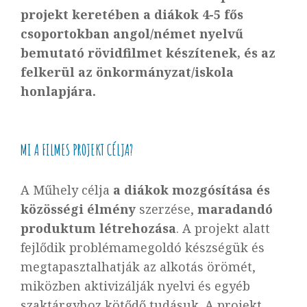
projekt keretében a diákok 4-5 fős
csoportokban angol/német nyelvű
bemutató rövidfilmet készítenek, és az
felkerül az önkormányzat/iskola
honlapjára.
MI A FILMES PROJEKT CÉLJA?
A Műhely célja
a diákok mozgósítása és
közösségi élmény
szerzése,
maradandó
produktum létrehozása
. A projekt alatt
fejlődik problémamegoldó készségük és
megtapasztalhatják az alkotás örömét,
miközben aktivizálják nyelvi és egyéb
szaktárgyhoz kötődő tudásuk. A projekt