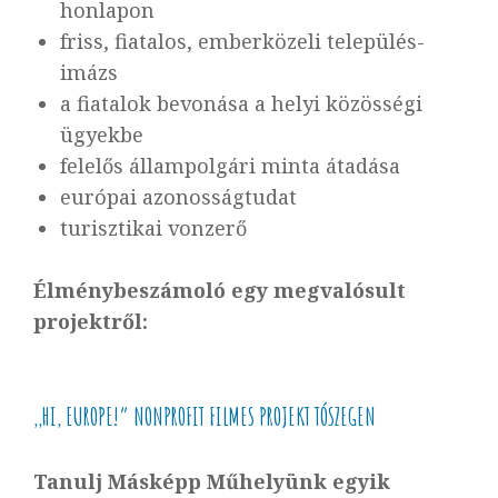
honlapon
friss, fiatalos, emberközeli település-
imázs
a fiatalok bevonása a helyi közösségi
ügyekbe
felelős állampolgári minta átadása
európai azonosságtudat
turisztikai vonzerő
Élménybeszámoló egy megvalósult
projektről:
,,HI, EUROPE!” NONPROFIT FILMES PROJEKT TÓSZEGEN
Tanulj Másképp Műhelyünk egyik